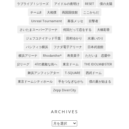
ラブライブ！シリーズ
アイドルの夜明け
RESET
僕の太陽
チーム8
大相撲
両国国技館
ここからだ
Unreal Tournament
幕張メッセ
目撃者
さいたまスーパーアリーナ
何回だって恋をする
大橋彩香
ジェフユナイテッド千葉
田村ゆかり
水瀬いのり
パシフィコ横浜
フクダ電子アリーナ
日本武道館
横浜アリーナ
Rhodanthe*
寿美菜子
ただいま 恋愛中
J2リーグ
47の素敵な街へ
東京ドーム
THE IDOLM@STER
舞浜アンフィシアター
T-SQUARE
西武ドーム
東京ドームシティホール
手をつなぎながら
僕の夏が始まる
Zepp DiverCity
ARCHIVES
Archives