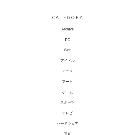
Post
navigation
CATEGORY
Archive
PC
Web
アイドル
アニメ
アート
ゲーム
スポーツ
テレビ
ハードウェア
写真