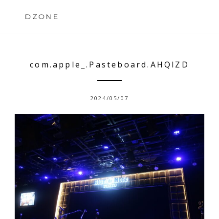
Skip
to
DZONE
content
com.apple_.Pasteboard.AHQlZD
2024/05/07