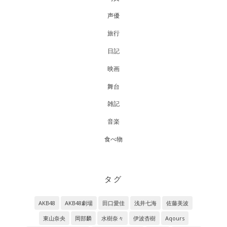
声優
旅行
日記
映画
舞台
雑記
音楽
食べ物
タグ
AKB48
AKB48劇場
田口愛佳
浅井七海
佐藤美波
東山奈央
岡部麟
水樹奈々
伊波杏樹
Aqours