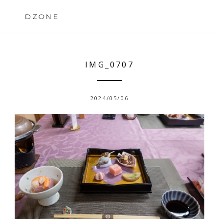
Skip
to
DZONE
content
IMG_0707
2024/05/06