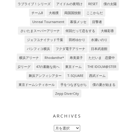
ラブライブ！シリーズ
アイドルの夜明け
RESET
僕の太陽
チーム8
大相撲
両国国技館
ここからだ
Unreal Tournament
幕張メッセ
目撃者
さいたまスーパーアリーナ
何回だって恋をする
大橋彩香
ジェフユナイテッド千葉
田村ゆかり
水瀬いのり
パシフィコ横浜
フクダ電子アリーナ
日本武道館
横浜アリーナ
Rhodanthe*
寿美菜子
ただいま 恋愛中
J2リーグ
47の素敵な街へ
東京ドーム
THE IDOLM@STER
舞浜アンフィシアター
T-SQUARE
西武ドーム
東京ドームシティホール
手をつなぎながら
僕の夏が始まる
Zepp DiverCity
ARCHIVES
Archives