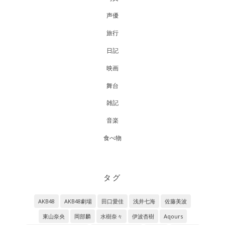
声優
旅行
日記
映画
舞台
雑記
音楽
食べ物
タグ
AKB48
AKB48劇場
田口愛佳
浅井七海
佐藤美波
東山奈央
岡部麟
水樹奈々
伊波杏樹
Aqours