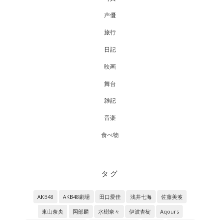
声優
旅行
日記
映画
舞台
雑記
音楽
食べ物
タグ
AKB48
AKB48劇場
田口愛佳
浅井七海
佐藤美波
東山奈央
岡部麟
水樹奈々
伊波杏樹
Aqours