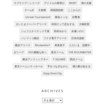
ラブライブ！シリーズ
アイドルの夜明け
RESET
僕の太陽
チーム8
大相撲
両国国技館
ここからだ
Unreal Tournament
幕張メッセ
目撃者
さいたまスーパーアリーナ
何回だって恋をする
大橋彩香
ジェフユナイテッド千葉
田村ゆかり
水瀬いのり
パシフィコ横浜
フクダ電子アリーナ
日本武道館
横浜アリーナ
Rhodanthe*
寿美菜子
ただいま 恋愛中
J2リーグ
47の素敵な街へ
東京ドーム
THE IDOLM@STER
舞浜アンフィシアター
T-SQUARE
西武ドーム
東京ドームシティホール
手をつなぎながら
僕の夏が始まる
Zepp DiverCity
ARCHIVES
Archives