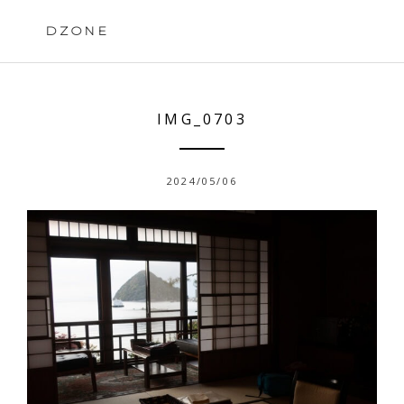
Skip
to
DZONE
content
IMG_0703
2024/05/06