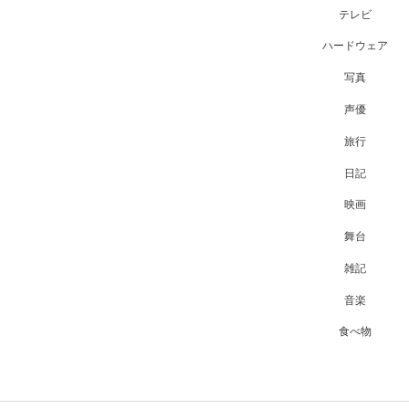
テレビ
ハードウェア
写真
声優
旅行
日記
映画
舞台
雑記
音楽
食べ物