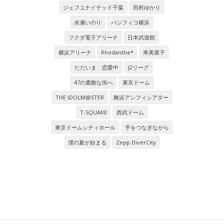
ジェフユナイテッド千葉
田村ゆかり
水瀬いのり
パシフィコ横浜
フクダ電子アリーナ
日本武道館
横浜アリーナ
Rhodanthe*
寿美菜子
ただいま 恋愛中
J2リーグ
47の素敵な街へ
東京ドーム
THE IDOLM@STER
舞浜アンフィシアター
T-SQUARE
西武ドーム
東京ドームシティホール
手をつなぎながら
僕の夏が始まる
Zepp DiverCity