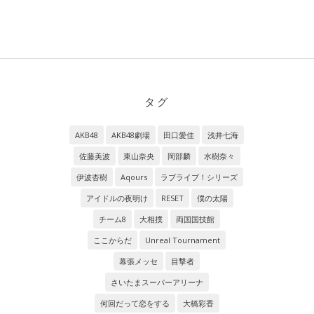
タグ
AKB48
AKB48劇場
田口愛佳
浅井七海
佐藤美波
東山奈央
岡部麟
水樹奈々
伊波杏樹
Aqours
ラブライブ！シリーズ
アイドルの夜明け
RESET
僕の太陽
チーム8
大相撲
両国国技館
ここからだ
Unreal Tournament
幕張メッセ
目撃者
さいたまスーパーアリーナ
何回だって恋をする
大橋彩香