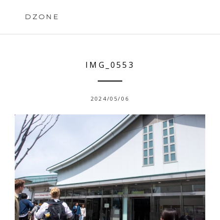
Skip
to
DZONE
content
IMG_0553
2024/05/06