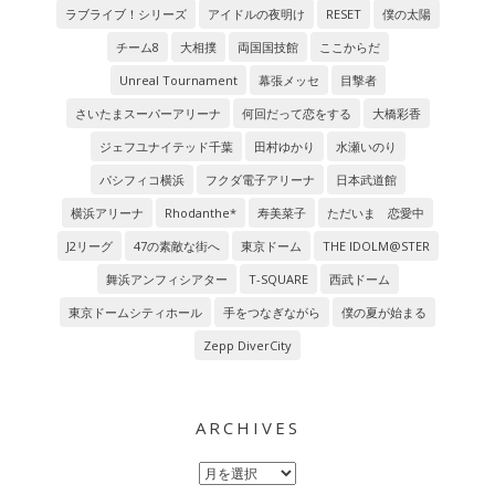
ラブライブ！シリーズ
アイドルの夜明け
RESET
僕の太陽
チーム8
大相撲
両国国技館
ここからだ
Unreal Tournament
幕張メッセ
目撃者
さいたまスーパーアリーナ
何回だって恋をする
大橋彩香
ジェフユナイテッド千葉
田村ゆかり
水瀬いのり
パシフィコ横浜
フクダ電子アリーナ
日本武道館
横浜アリーナ
Rhodanthe*
寿美菜子
ただいま 恋愛中
J2リーグ
47の素敵な街へ
東京ドーム
THE IDOLM@STER
舞浜アンフィシアター
T-SQUARE
西武ドーム
東京ドームシティホール
手をつなぎながら
僕の夏が始まる
Zepp DiverCity
ARCHIVES
Archives