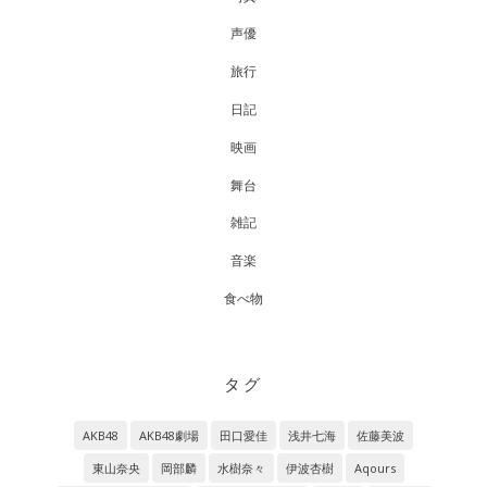
声優
旅行
日記
映画
舞台
雑記
音楽
食べ物
タグ
AKB48
AKB48劇場
田口愛佳
浅井七海
佐藤美波
東山奈央
岡部麟
水樹奈々
伊波杏樹
Aqours