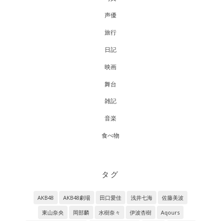
声優
旅行
日記
映画
舞台
雑記
音楽
食べ物
タグ
AKB48
AKB48劇場
田口愛佳
浅井七海
佐藤美波
東山奈央
岡部麟
水樹奈々
伊波杏樹
Aqours