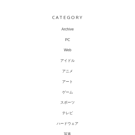
Post
navigation
CATEGORY
Archive
PC
Web
アイドル
アニメ
アート
ゲーム
スポーツ
テレビ
ハードウェア
写真