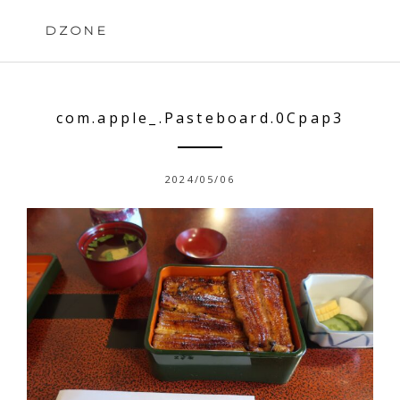
Skip
to
DZONE
content
com.apple_.Pasteboard.0Cpap3
2024/05/06