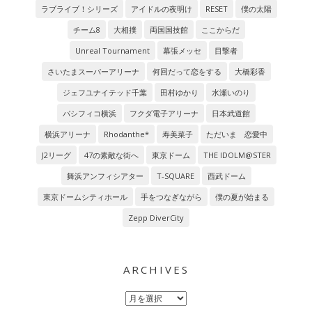
ラブライブ！シリーズ
アイドルの夜明け
RESET
僕の太陽
チーム8
大相撲
両国国技館
ここからだ
Unreal Tournament
幕張メッセ
目撃者
さいたまスーパーアリーナ
何回だって恋をする
大橋彩香
ジェフユナイテッド千葉
田村ゆかり
水瀬いのり
パシフィコ横浜
フクダ電子アリーナ
日本武道館
横浜アリーナ
Rhodanthe*
寿美菜子
ただいま 恋愛中
J2リーグ
47の素敵な街へ
東京ドーム
THE IDOLM@STER
舞浜アンフィシアター
T-SQUARE
西武ドーム
東京ドームシティホール
手をつなぎながら
僕の夏が始まる
Zepp DiverCity
ARCHIVES
Archives