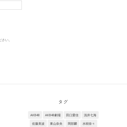
ださい。
タグ
AKB48
AKB48劇場
田口愛佳
浅井七海
佐藤美波
東山奈央
岡部麟
水樹奈々