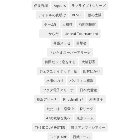
伊波杏樹
Aqours
ラブライブ！シリーズ
アイドルの夜明け
RESET
僕の太陽
チーム8
大相撲
両国国技館
ここからだ
Unreal Tournament
幕張メッセ
目撃者
さいたまスーパーアリーナ
何回だって恋をする
大橋彩香
ジェフユナイテッド千葉
田村ゆかり
水瀬いのり
パシフィコ横浜
フクダ電子アリーナ
日本武道館
横浜アリーナ
Rhodanthe*
寿美菜子
ただいま 恋愛中
J2リーグ
47の素敵な街へ
東京ドーム
THE IDOLM@STER
舞浜アンフィシアター
T-SQUARE
西武ドーム