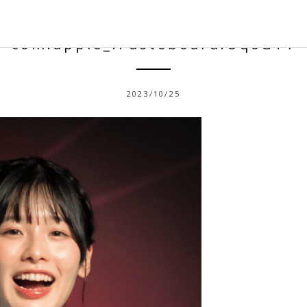
com.apple_.Pasteboard.Uq6GTY
2023/10/25