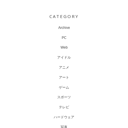
Post
navigation
CATEGORY
Archive
PC
Web
アイドル
アニメ
アート
ゲーム
スポーツ
テレビ
ハードウェア
写真