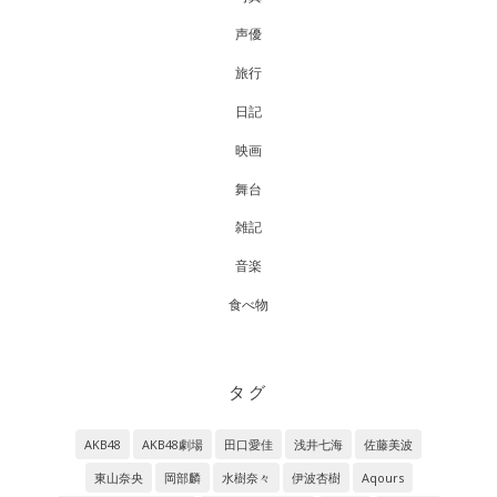
声優
旅行
日記
映画
舞台
雑記
音楽
食べ物
タグ
AKB48
AKB48劇場
田口愛佳
浅井七海
佐藤美波
東山奈央
岡部麟
水樹奈々
伊波杏樹
Aqours