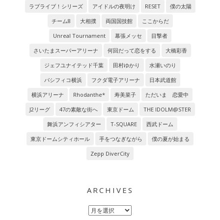
ラブライブ！シリーズ
アイドルの夜明け
RESET
僕の太陽
チーム8
大相撲
両国国技館
ここからだ
Unreal Tournament
幕張メッセ
目撃者
さいたまスーパーアリーナ
何回だって恋をする
大橋彩香
ジェフユナイテッド千葉
田村ゆかり
水瀬いのり
パシフィコ横浜
フクダ電子アリーナ
日本武道館
横浜アリーナ
Rhodanthe*
寿美菜子
ただいま 恋愛中
J2リーグ
47の素敵な街へ
東京ドーム
THE IDOLM@STER
舞浜アンフィシアター
T-SQUARE
西武ドーム
東京ドームシティホール
手をつなぎながら
僕の夏が始まる
Zepp DiverCity
ARCHIVES
Archives