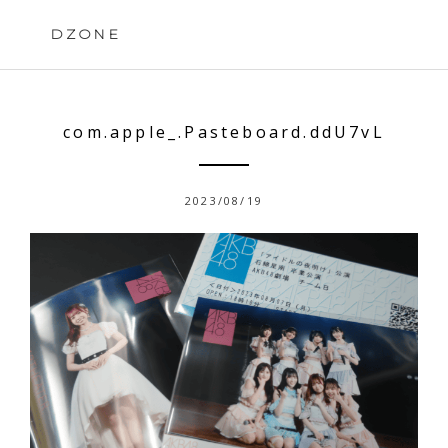
Skip
to
DZONE
content
com.apple_.Pasteboard.ddU7vL
2023/08/19