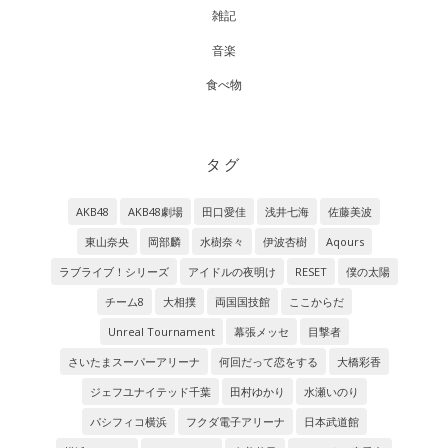
雑記
音楽
食べ物
タグ
AKB48
AKB48劇場
田口愛佳
浅井七海
佐藤美波
東山奈央
岡部麟
水樹奈々
伊波杏樹
Aqours
ラブライブ！シリーズ
アイドルの夜明け
RESET
僕の太陽
チーム8
大相撲
両国国技館
ここからだ
Unreal Tournament
幕張メッセ
目撃者
さいたまスーパーアリーナ
何回だって恋をする
大橋彩香
ジェフユナイテッド千葉
田村ゆかり
水瀬いのり
パシフィコ横浜
フクダ電子アリーナ
日本武道館