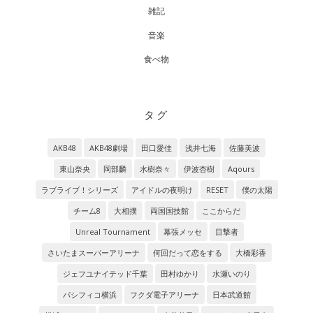
雑記
音楽
食べ物
タグ
AKB48
AKB48劇場
田口愛佳
浅井七海
佐藤美波
東山奈央
岡部麟
水樹奈々
伊波杏樹
Aqours
ラブライブ！シリーズ
アイドルの夜明け
RESET
僕の太陽
チーム8
大相撲
両国国技館
ここからだ
Unreal Tournament
幕張メッセ
目撃者
さいたまスーパーアリーナ
何回だって恋をする
大橋彩香
ジェフユナイテッド千葉
田村ゆかり
水瀬いのり
パシフィコ横浜
フクダ電子アリーナ
日本武道館