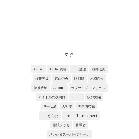
タグ
AKB48
AKB48劇場
田口愛佳
浅井七海
佐藤美波
東山奈央
岡部麟
水樹奈々
伊波杏樹
Aqours
ラブライブ！シリーズ
アイドルの夜明け
RESET
僕の太陽
チーム8
大相撲
両国国技館
ここからだ
Unreal Tournament
幕張メッセ
目撃者
さいたまスーパーアリーナ