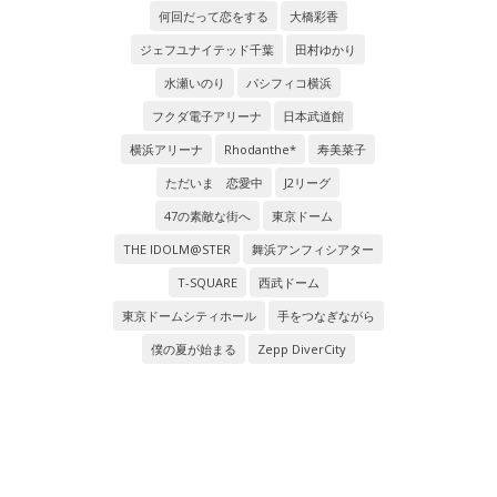
何回だって恋をする
大橋彩香
ジェフユナイテッド千葉
田村ゆかり
水瀬いのり
パシフィコ横浜
フクダ電子アリーナ
日本武道館
横浜アリーナ
Rhodanthe*
寿美菜子
ただいま 恋愛中
J2リーグ
47の素敵な街へ
東京ドーム
THE IDOLM@STER
舞浜アンフィシアター
T-SQUARE
西武ドーム
東京ドームシティホール
手をつなぎながら
僕の夏が始まる
Zepp DiverCity