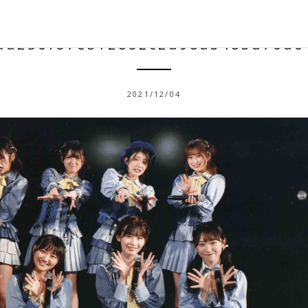
dd256f57e312852c2d98a3483d76de
2021/12/04