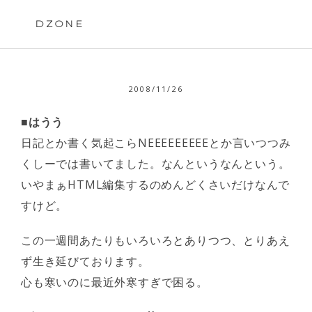
Skip
to
DZONE
content
2008/11/26
■はうう
日記とか書く気起こらNEEEEEEEEEとか言いつつみ
くしーでは書いてました。なんというなんという。
いやまぁHTML編集するのめんどくさいだけなんで
すけど。
この一週間あたりもいろいろとありつつ、とりあえ
ず生き延びております。
心も寒いのに最近外寒すぎで困る。