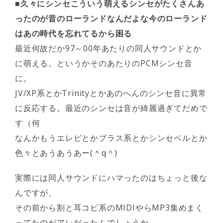
■久々にシンセこういう萌えるシンセがたくさんあ
ったのが昔のローランドなんだよな今のローランド
はあの時代を忘れてるから困る
最近何故だか97～00年あたりの同人サウンドとか
に萌える。というかそのあたりのPCMシンセ音
に。
JV/XP系とかTrinityとかあのへんのシンセ音に異常
に反応する。最近のシンセは音が綺麗過ぎてだめで
す（何
なんかもうエレピとかブラス系とかシンセベルとか
色々とあうあうあー(＾q＾)
実際には同人サウンドにハマったのはちょっと後な
んですが、
その前から割と耳コピ系のMIDIやらMP3集めまく
ってたのがアレだったんでしょうか。