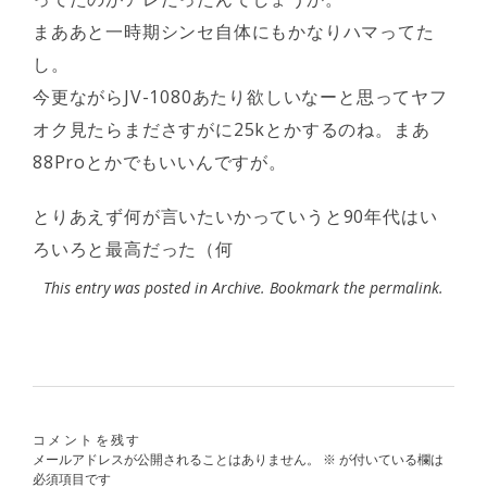
まああと一時期シンセ自体にもかなりハマってた
し。
今更ながらJV-1080あたり欲しいなーと思ってヤフ
オク見たらまださすがに25kとかするのね。まあ
88Proとかでもいいんですが。
とりあえず何が言いたいかっていうと90年代はい
ろいろと最高だった（何
This entry was posted in
Archive
. Bookmark the
permalink
.
コメントを残す
メールアドレスが公開されることはありません。
※
が付いている欄は
必須項目です