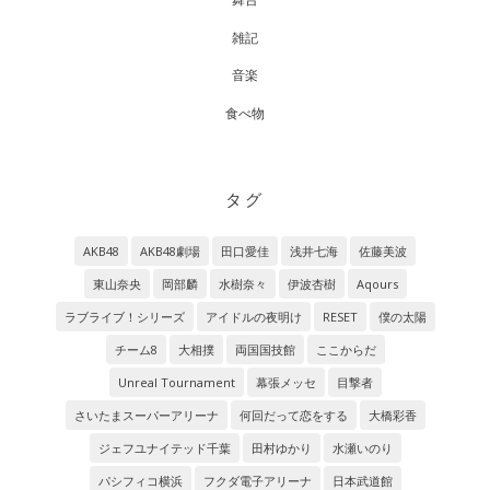
雑記
音楽
食べ物
タグ
AKB48
AKB48劇場
田口愛佳
浅井七海
佐藤美波
東山奈央
岡部麟
水樹奈々
伊波杏樹
Aqours
ラブライブ！シリーズ
アイドルの夜明け
RESET
僕の太陽
チーム8
大相撲
両国国技館
ここからだ
Unreal Tournament
幕張メッセ
目撃者
さいたまスーパーアリーナ
何回だって恋をする
大橋彩香
ジェフユナイテッド千葉
田村ゆかり
水瀬いのり
パシフィコ横浜
フクダ電子アリーナ
日本武道館