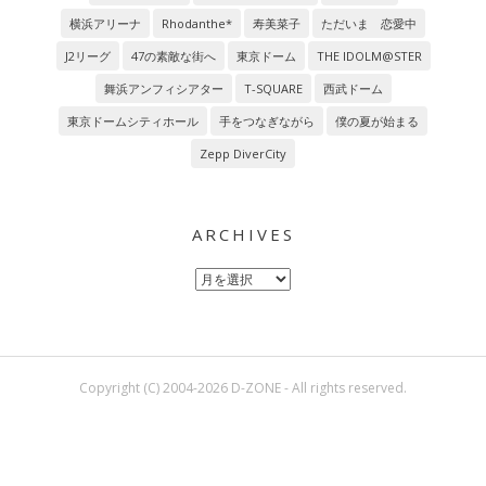
横浜アリーナ
Rhodanthe*
寿美菜子
ただいま 恋愛中
J2リーグ
47の素敵な街へ
東京ドーム
THE IDOLM@STER
舞浜アンフィシアター
T-SQUARE
西武ドーム
東京ドームシティホール
手をつなぎながら
僕の夏が始まる
Zepp DiverCity
ARCHIVES
Archives
Copyright (C) 2004-2026 D-ZONE - All rights reserved.