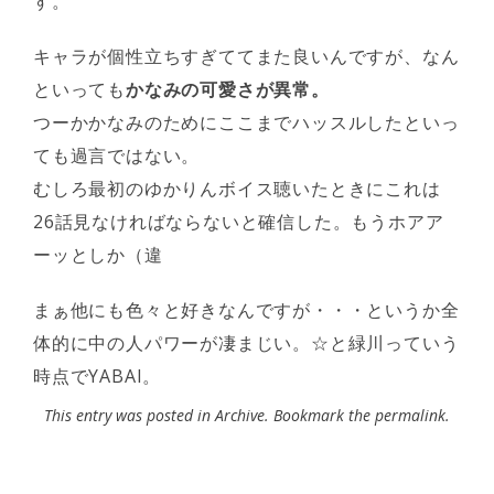
す。
キャラが個性立ちすぎててまた良いんですが、なん
といっても
かなみの可愛さが異常。
つーかかなみのためにここまでハッスルしたといっ
ても過言ではない。
むしろ最初のゆかりんボイス聴いたときにこれは
26話見なければならないと確信した。もうホアア
ーッとしか（違
まぁ他にも色々と好きなんですが・・・というか全
体的に中の人パワーが凄まじい。☆と緑川っていう
時点でYABAI。
This entry was posted in
Archive
. Bookmark the
permalink
.