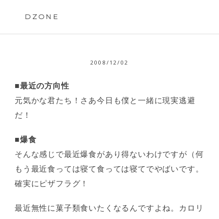
Skip
to
DZONE
content
2008/12/02
■最近の方向性
元気かな君たち！さあ今日も僕と一緒に現実逃避
だ！
■爆食
そんな感じで最近爆食があり得ないわけですが（何
もう最近食っては寝て食っては寝てでやばいです。
確実にピザフラグ！
最近無性に菓子類食いたくなるんですよね。カロリ