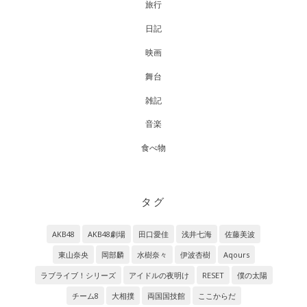
旅行
日記
映画
舞台
雑記
音楽
食べ物
タグ
AKB48
AKB48劇場
田口愛佳
浅井七海
佐藤美波
東山奈央
岡部麟
水樹奈々
伊波杏樹
Aqours
ラブライブ！シリーズ
アイドルの夜明け
RESET
僕の太陽
チーム8
大相撲
両国国技館
ここからだ