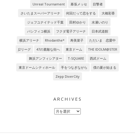
Unreal Tournament
幕張メッセ
目撃者
さいたまスーパーアリーナ
何回だって恋をする
大橋彩香
ジェフユナイテッド千葉
田村ゆかり
水瀬いのり
パシフィコ横浜
フクダ電子アリーナ
日本武道館
横浜アリーナ
Rhodanthe*
寿美菜子
ただいま 恋愛中
J2リーグ
47の素敵な街へ
東京ドーム
THE IDOLM@STER
舞浜アンフィシアター
T-SQUARE
西武ドーム
東京ドームシティホール
手をつなぎながら
僕の夏が始まる
Zepp DiverCity
ARCHIVES
Archives