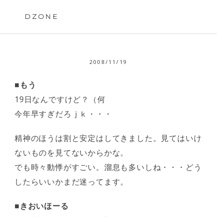
Skip
to
DZONE
content
2008/11/19
■もう
19日なんですけど？（何
今年早すぎだろｊｋ・・・
精神のほうは割と安定はしてきました。見てはいけ
ないものを見てないからかな。
でも時々動悸がすごい。溜息も多いしね・・・どう
したらいいかまだ迷ってます。
■きおいほーる