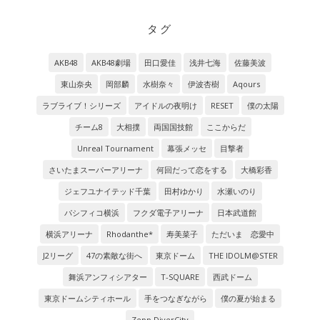
タグ
AKB48
AKB48劇場
田口愛佳
浅井七海
佐藤美波
東山奈央
岡部麟
水樹奈々
伊波杏樹
Aqours
ラブライブ！シリーズ
アイドルの夜明け
RESET
僕の太陽
チーム8
大相撲
両国国技館
ここからだ
Unreal Tournament
幕張メッセ
目撃者
さいたまスーパーアリーナ
何回だって恋をする
大橋彩香
ジェフユナイテッド千葉
田村ゆかり
水瀬いのり
パシフィコ横浜
フクダ電子アリーナ
日本武道館
横浜アリーナ
Rhodanthe*
寿美菜子
ただいま 恋愛中
J2リーグ
47の素敵な街へ
東京ドーム
THE IDOLM@STER
舞浜アンフィシアター
T-SQUARE
西武ドーム
東京ドームシティホール
手をつなぎながら
僕の夏が始まる
Zepp DiverCity