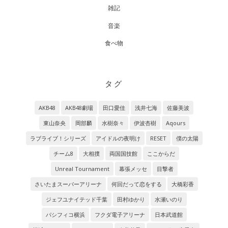
雑記
音楽
食べ物
タグ
AKB48
AKB48劇場
田口愛佳
浅井七海
佐藤美波
東山奈央
岡部麟
水樹奈々
伊波杏樹
Aqours
ラブライブ！シリーズ
アイドルの夜明け
RESET
僕の太陽
チーム8
大相撲
両国国技館
ここからだ
Unreal Tournament
幕張メッセ
目撃者
さいたまスーパーアリーナ
何回だって恋をする
大橋彩香
ジェフユナイテッド千葉
田村ゆかり
水瀬いのり
パシフィコ横浜
フクダ電子アリーナ
日本武道館