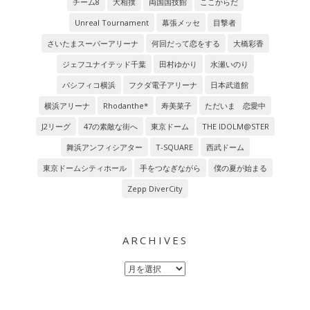
チーム8
大相撲
両国国技館
ここからだ
Unreal Tournament
幕張メッセ
目撃者
さいたまスーパーアリーナ
何回だって恋をする
大橋彩香
ジェフユナイテッド千葉
田村ゆかり
水瀬いのり
パシフィコ横浜
フクダ電子アリーナ
日本武道館
横浜アリーナ
Rhodanthe*
寿美菜子
ただいま 恋愛中
J2リーグ
47の素敵な街へ
東京ドーム
THE IDOLM@STER
舞浜アンフィシアター
T-SQUARE
西武ドーム
東京ドームシティホール
手をつなぎながら
僕の夏が始まる
Zepp DiverCity
ARCHIVES
Archives