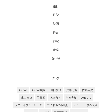
旅行
日記
映画
舞台
雑記
音楽
食べ物
タグ
AKB48
AKB48劇場
田口愛佳
浅井七海
佐藤美波
東山奈央
岡部麟
水樹奈々
伊波杏樹
Aqours
ラブライブ！シリーズ
アイドルの夜明け
RESET
僕の太陽