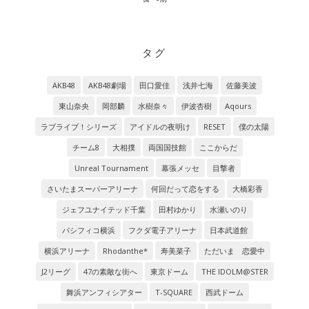
タグ
AKB48
AKB48劇場
田口愛佳
浅井七海
佐藤美波
東山奈央
岡部麟
水樹奈々
伊波杏樹
Aqours
ラブライブ！シリーズ
アイドルの夜明け
RESET
僕の太陽
チーム8
大相撲
両国国技館
ここからだ
Unreal Tournament
幕張メッセ
目撃者
さいたまスーパーアリーナ
何回だって恋をする
大橋彩香
ジェフユナイテッド千葉
田村ゆかり
水瀬いのり
パシフィコ横浜
フクダ電子アリーナ
日本武道館
横浜アリーナ
Rhodanthe*
寿美菜子
ただいま 恋愛中
J2リーグ
47の素敵な街へ
東京ドーム
THE IDOLM@STER
舞浜アンフィシアター
T-SQUARE
西武ドーム