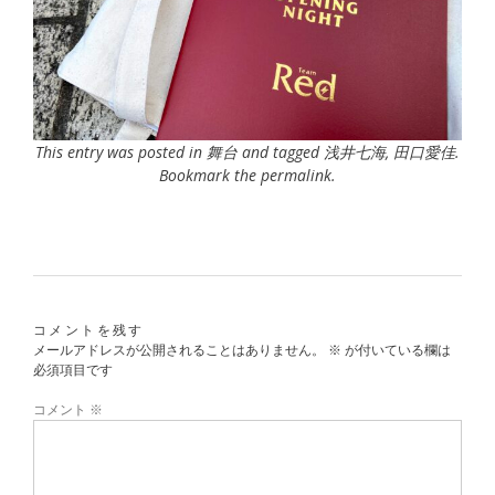
This entry was posted in
舞台
and tagged
浅井七海
,
田口愛佳
.
Bookmark the
permalink
.
コメントを残す
メールアドレスが公開されることはありません。
※
が付いている欄は
必須項目です
コメント
※