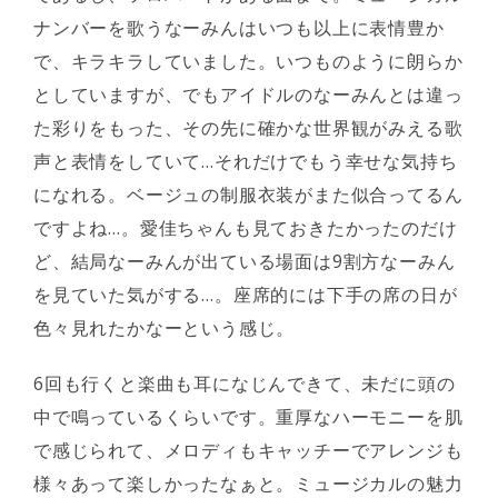
ナンバーを歌うなーみんはいつも以上に表情豊か
で、キラキラしていました。いつものように朗らか
としていますが、でもアイドルのなーみんとは違っ
た彩りをもった、その先に確かな世界観がみえる歌
声と表情をしていて…それだけでもう幸せな気持ち
になれる。ベージュの制服衣装がまた似合ってるん
ですよね…。愛佳ちゃんも見ておきたかったのだけ
ど、結局なーみんが出ている場面は9割方なーみん
を見ていた気がする…。座席的には下手の席の日が
色々見れたかなーという感じ。
6回も行くと楽曲も耳になじんできて、未だに頭の
中で鳴っているくらいです。重厚なハーモニーを肌
で感じられて、メロディもキャッチーでアレンジも
様々あって楽しかったなぁと。ミュージカルの魅力