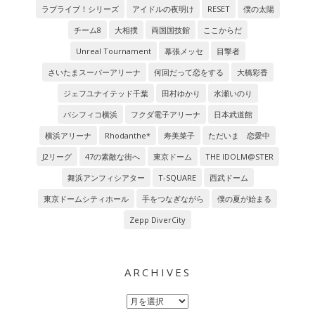
ラブライブ！シリーズ
アイドルの夜明け
RESET
僕の太陽
チーム8
大相撲
両国国技館
ここからだ
Unreal Tournament
幕張メッセ
目撃者
さいたまスーパーアリーナ
何回だって恋をする
大橋彩香
ジェフユナイテッド千葉
田村ゆかり
水瀬いのり
パシフィコ横浜
フクダ電子アリーナ
日本武道館
横浜アリーナ
Rhodanthe*
寿美菜子
ただいま 恋愛中
J2リーグ
47の素敵な街へ
東京ドーム
THE IDOLM@STER
舞浜アンフィシアター
T-SQUARE
西武ドーム
東京ドームシティホール
手をつなぎながら
僕の夏が始まる
Zepp DiverCity
ARCHIVES
Archives