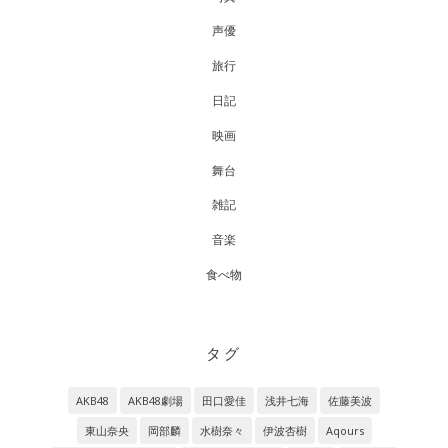
声優
旅行
日記
映画
舞台
雑記
音楽
食べ物
タグ
AKB48
AKB48劇場
田口愛佳
浅井七海
佐藤美波
東山奈央
岡部麟
水樹奈々
伊波杏樹
Aqours