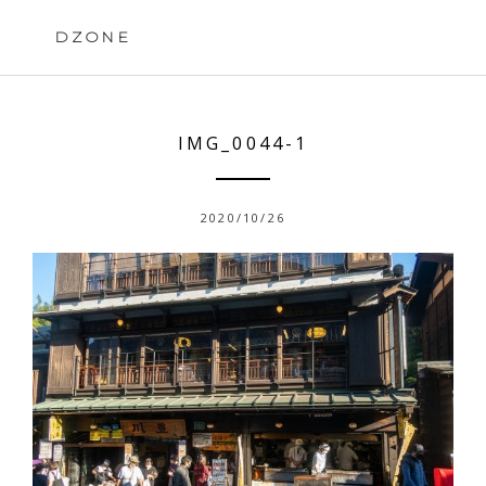
Skip
to
DZONE
content
IMG_0044-1
2020/10/26