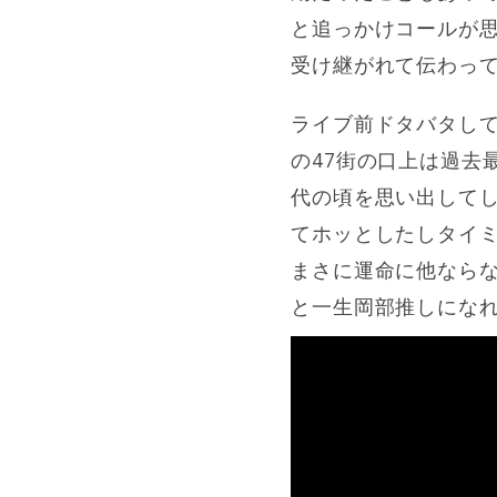
と追っかけコールが
受け継がれて伝わっ
ライブ前ドタバタし
の47街の口上は過去
代の頃を思い出して
てホッとしたしタイ
まさに運命に他なら
と一生岡部推しにな