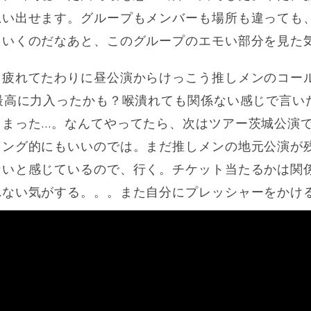
思い出せます。グループもメンバーも場所も違っても
ていくのだなあと、このグループのエモい部分を見た
て疲れてたわりに昼公演からけっこう推しメンのコー
最高に力入ったかも？喉潰れても関係ない感じで言い
しまった…。なんてやってたら、次はツアー茨城公演
ミング的にもいいのでは。まだ推しメンの地元公演が
ないと感じているので、行く。チケット当たるかは関
れない気がする。。。また自分にプレッシャーをかけ