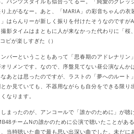
い。パンツスタイルも似合ってるー。「純愛のクレッ
り上がるなー。あと、「MARIA」の彩音ちゃんの衣
」はらんりーが新しく振りを付けたそうなのですがA
。撮影タイムはまともに人が来なかった代わりに「桜
の振りコピが楽しすぎた（）
ンバーということもあって「思春期のアドレナリン」
がオリメンです。なので、序盤見てない昼公演なんか
いなあとは思ったのですが、ラストの「夢へのルート
劇とか見ていても、不器用ながらも自分をできる限り
たくなります。
てしまったのが、アンコールで「誰かのために」が聴
NMB48チームNの誰かのために公演で聴いたことがあ
て、当時聴いた曲で最も思い出深い曲でした。未だに