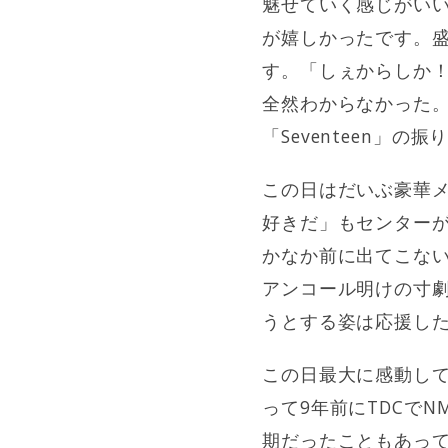
魅せていく感じがい
が嬉しかったです。盛
す。「しぇからしか！
全然わからなかった
「Seventeen」
この日はだいぶ豪華メ
好きだ」もセンター
かなか前に出てこな
アンコール明けの寸
うとする姿は応援し
この日最大に感動し
って9年前にTDCで
期だったこともあっ