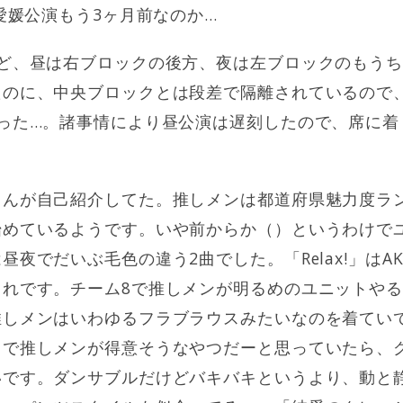
。愛媛公演もう3ヶ月前なのか…
けど、昼は右ブロックの後方、夜は左ブロックのもう
たのに、中央ブロックとは段差で隔離されているので
かった…。諸事情により昼公演は遅刻したので、席に着
ゃんが自己紹介してた。推しメンは都道府県魅力度ラ
始めているようです。いや前からか（）というわけで
昼夜でだいぶ毛色の違う2曲でした。「Relax!」はA
ゃれです。チーム8で推しメンが明るめのユニットや
推しメンはいわゆるフラブラウスみたいなのを着てい
」で推しメンが得意そうなやつだーと思っていたら、
いです。ダンサブルだけどバキバキというより、動と