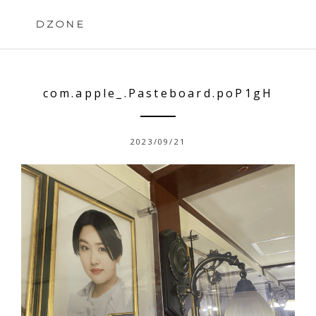
Skip
to
DZONE
content
com.apple_.Pasteboard.poP1gH
2023/09/21