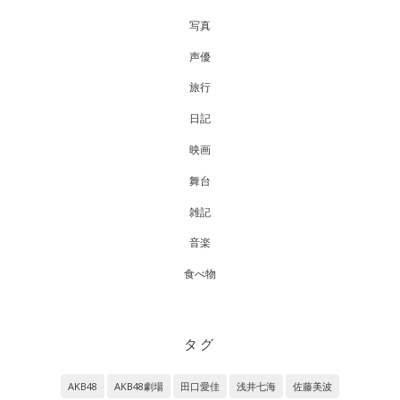
写真
声優
旅行
日記
映画
舞台
雑記
音楽
食べ物
タグ
AKB48
AKB48劇場
田口愛佳
浅井七海
佐藤美波