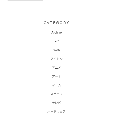
Post
navigation
CATEGORY
Archive
PC
Web
アイドル
アニメ
アート
ゲーム
スポーツ
テレビ
ハードウェア