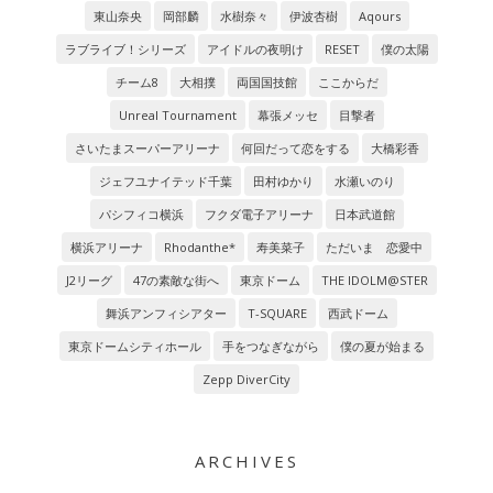
東山奈央
岡部麟
水樹奈々
伊波杏樹
Aqours
ラブライブ！シリーズ
アイドルの夜明け
RESET
僕の太陽
チーム8
大相撲
両国国技館
ここからだ
Unreal Tournament
幕張メッセ
目撃者
さいたまスーパーアリーナ
何回だって恋をする
大橋彩香
ジェフユナイテッド千葉
田村ゆかり
水瀬いのり
パシフィコ横浜
フクダ電子アリーナ
日本武道館
横浜アリーナ
Rhodanthe*
寿美菜子
ただいま 恋愛中
J2リーグ
47の素敵な街へ
東京ドーム
THE IDOLM@STER
舞浜アンフィシアター
T-SQUARE
西武ドーム
東京ドームシティホール
手をつなぎながら
僕の夏が始まる
Zepp DiverCity
ARCHIVES