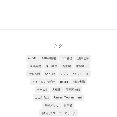
タグ
AKB48
AKB48劇場
田口愛佳
浅井七海
佐藤美波
東山奈央
岡部麟
水樹奈々
伊波杏樹
Aqours
ラブライブ！シリーズ
アイドルの夜明け
RESET
僕の太陽
チーム8
大相撲
両国国技館
ここからだ
Unreal Tournament
幕張メッセ
目撃者
さいたまスーパーアリーナ