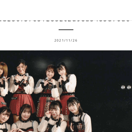
dd256f57e312852c2d98a3483d76de
2021/11/26