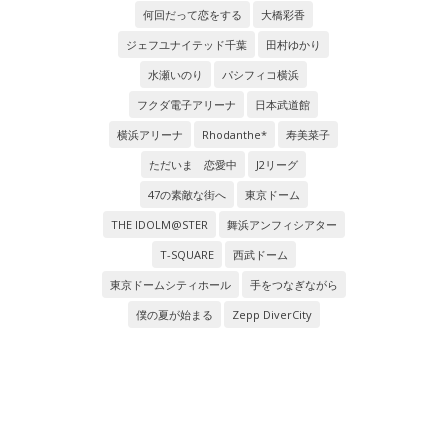
何回だって恋をする
大橋彩香
ジェフユナイテッド千葉
田村ゆかり
水瀬いのり
パシフィコ横浜
フクダ電子アリーナ
日本武道館
横浜アリーナ
Rhodanthe*
寿美菜子
ただいま 恋愛中
J2リーグ
47の素敵な街へ
東京ドーム
THE IDOLM@STER
舞浜アンフィシアター
T-SQUARE
西武ドーム
東京ドームシティホール
手をつなぎながら
僕の夏が始まる
Zepp DiverCity