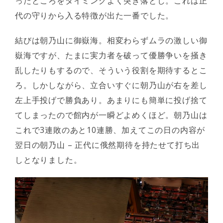
ったところをタイミングよく突き落とし。これは正
代の守りから入る特徴が出た一番でした。
結びは朝乃山に御嶽海。相変わらずムラの激しい御
嶽海ですが、たまに実力者を破って優勝争いを掻き
乱したりもするので、そういう役割を期待するとこ
ろ。しかしながら、立合いすぐに朝乃山が右を差し
左上手投げで勝負あり。あまりにも簡単に投げ捨て
てしまったので館内が一瞬どよめくほど。朝乃山は
これで3連敗のあと10連勝、加えてこの日の内容が
翌日の朝乃山 – 正代に俄然期待を持たせて打ち出
しとなりました。