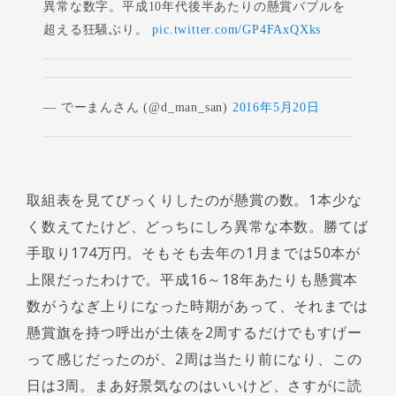
異常な数字。平成10年代後半あたりの懸賞バブルを
超える狂騒ぶり。
pic.twitter.com/GP4FAxQXks
— でーまんさん (@d_man_san)
2016年5月20日
取組表を見てびっくりしたのが懸賞の数。1本少な
く数えてたけど、どっちにしろ異常な本数。勝てば
手取り174万円。そもそも去年の1月までは50本が
上限だったわけで。平成16～18年あたりも懸賞本
数がうなぎ上りになった時期があって、それまでは
懸賞旗を持つ呼出が土俵を2周するだけでもすげー
って感じだったのが、2周は当たり前になり、この
日は3周。まあ好景気なのはいいけど、さすがに読