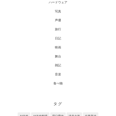
ハードウェア
写真
声優
旅行
日記
映画
舞台
雑記
音楽
食べ物
タグ
AKB48
AKB48劇場
田口愛佳
浅井七海
佐藤美波