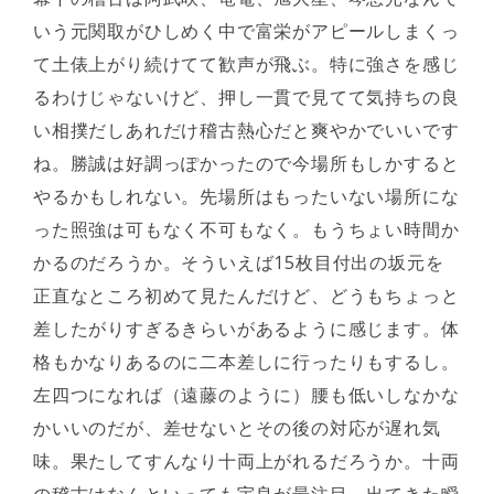
いう元関取がひしめく中で富栄がアピールしまくっ
て土俵上がり続けてて歓声が飛ぶ。特に強さを感じ
るわけじゃないけど、押し一貫で見てて気持ちの良
い相撲だしあれだけ稽古熱心だと爽やかでいいです
ね。勝誠は好調っぽかったので今場所もしかすると
やるかもしれない。先場所はもったいない場所にな
った照強は可もなく不可もなく。もうちょい時間か
かるのだろうか。そういえば15枚目付出の坂元を
正直なところ初めて見たんだけど、どうもちょっと
差したがりすぎるきらいがあるように感じます。体
格もかなりあるのに二本差しに行ったりもするし。
左四つになれば（遠藤のように）腰も低いしなかな
かいいのだが、差せないとその後の対応が遅れ気
味。果たしてすんなり十両上がれるだろうか。十両
の稽古はなんといっても宇良が最注目。出てきた瞬