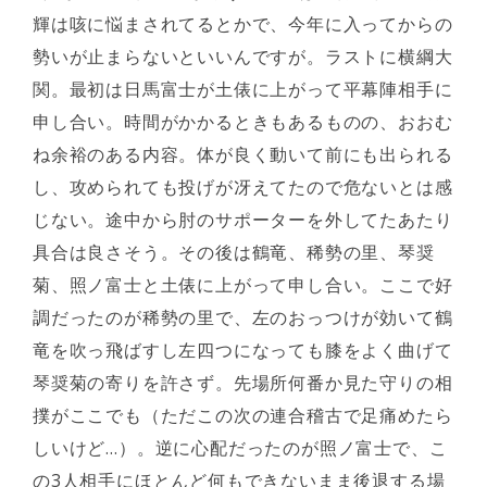
輝は咳に悩まされてるとかで、今年に入ってからの
勢いが止まらないといいんですが。ラストに横綱大
関。最初は日馬富士が土俵に上がって平幕陣相手に
申し合い。時間がかかるときもあるものの、おおむ
ね余裕のある内容。体が良く動いて前にも出られる
し、攻められても投げが冴えてたので危ないとは感
じない。途中から肘のサポーターを外してたあたり
具合は良さそう。その後は鶴竜、稀勢の里、琴奨
菊、照ノ富士と土俵に上がって申し合い。ここで好
調だったのが稀勢の里で、左のおっつけが効いて鶴
竜を吹っ飛ばすし左四つになっても膝をよく曲げて
琴奨菊の寄りを許さず。先場所何番か見た守りの相
撲がここでも（ただこの次の連合稽古で足痛めたら
しいけど…）。逆に心配だったのが照ノ富士で、こ
の3人相手にほとんど何もできないまま後退する場