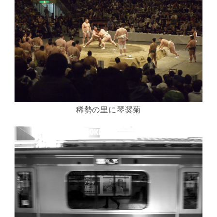
稀勢の里に琴奨菊