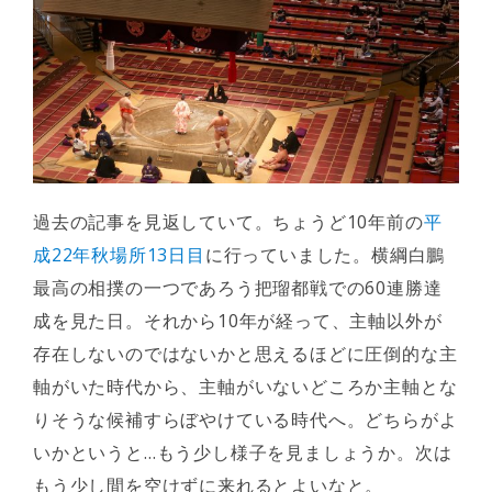
過去の記事を見返していて。ちょうど10年前の
平
成22年秋場所13日目
に行っていました。横綱白鵬
最高の相撲の一つであろう把瑠都戦での60連勝達
成を見た日。それから10年が経って、主軸以外が
存在しないのではないかと思えるほどに圧倒的な主
軸がいた時代から、主軸がいないどころか主軸とな
りそうな候補すらぼやけている時代へ。どちらがよ
いかというと…もう少し様子を見ましょうか。次は
もう少し間を空けずに来れるとよいなと。