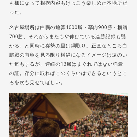
も様になって相撲内容もけっこう楽しめた本場所だ
った。
名古屋場所は白鵬の通算1000勝・幕内900勝・横綱
700勝、それからまたもや伸びている連勝記録も懸
かる。と同時に稀勢の里は綱取り。正直なところ白
鵬戦の内容を見る限り横綱になるイメージは遠のい
た気もするが、連続の13勝はまぐれではない強豪
の証。存分に取ればこのくらいはできるというとこ
ろを次も見せてほしい。