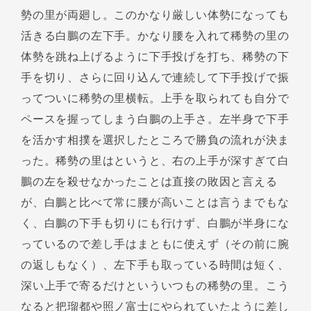
勢の里が両廻し。このかなり厳しい体勢になっても
活きる白鵬の左下手。かなり腰を入れて稀勢の里の
体勢を跳ね上げるように下手投げを打ち、稀勢の下
手を切り、さらに回り込んで連続して下手投げで振
ってついに稀勢の里横転。上手を取られても自分で
ペースを握ってしまう白鵬の上手さ。左半身で下手
を活かす相撲を選択したところで勝負の流れが決ま
った。稀勢の里はというと、右の上手が深すぎて白
鵬の左を殺せなかったことは直接の敗因と言える
が、白鵬と比べて常に腰が高いことは言うまでもな
く、白鵬の下手も切りにも行けず、白鵬が半身にな
っているので差し手はまともに使えず（その前に腕
の返しもなく）、左下手も取っている時間は短く、
深い上手で寄るだけといういつもの稀勢の里。こう
なると把瑠都や照ノ富士にやられていたように差し