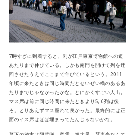
7時すぎに到着すると、列が江戸東京博物館への道
あたりまで伸びている。しかも南門を開けて列を迂
回させたうえでここまで伸びているという。2011
年頃に来たときは同じ時間だとせいぜい幟のあるあ
たりまでじゃなかったかな。とにかくすごい人出。
マス席は前に同じ時間に来たときより5, 6列は後
ろ。とりあえずマス座れて良かった。最終的には正
面のイス席はほぼ埋まってたんじゃないかな。
幕下の稽古は阿武咲、竜電、旭大星、琴恵光なんて