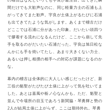
間だけでも大歓声なのに、同じ軽量力士の石浦も上
がってきてまた歓声。宇良が土俵上がるたびに石浦
も出てきてたような気がします。あくまで稽古だけ
どここでは石浦に分があった印象。だいたい頭四つ
で膠着する流れになるんだけど、ここから崩して先
手を取るのがだいたい石浦だった。宇良は旭日松な
んかにも手を焼いてたし、あまり大きくない力士、
あるいは押し相撲の相手への対応が課題になるのか
な。
幕内の稽古は全体的に大人しい感じだったけど、新
三役の魁聖がたびたび土俵に上がって気を吐いてま
した。あとは嘉風や栃ノ心なんかも。ただ、魁聖と
並んで今場所の目玉であろう新関脇・琴勇輝と勢の
2人が結局土俵に上がらず、ここは期待外れ。琴勇