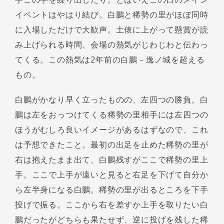
イベントはやはり結び。白鵬と稀勢の里がほぼ同時
に入場しただけで大歓声。土俵に上がって懸賞が読
み上げられる時間、会場の熱気がじわじわと伝わっ
てくる。この熱気は2年前の白鵬－逸ノ城を超える
もの。
白鵬がかなり早く立ったものの、左四つの勝負。白
鵬は左をおっつけてくる稀勢の里相手には左四つの
ほうがむしろ良いイメージがあるはずなので、これ
は予想できたこと。最初の出足を止めた稀勢の里が
右は抱えたまま出て、白鵬残すがここで稀勢の里上
手。ここで上手が遠いと見ると右足を下げて自分か
ら左半身になる白鵬。稀勢の里が出るところを下手
投げで振る。ここから右を差すか上手を取りたい白
鵬だったがどちらも果たせず、逆に投げを残した稀