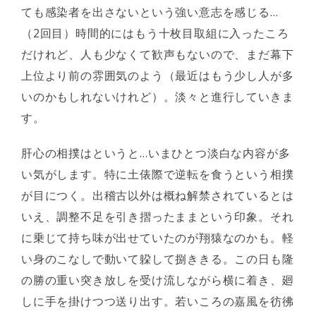
ても感染者を出さないという強い意志を感じる…
（2回目）時間的にはもう十枚目取組に入ったころ
だけれど、人も少なくて歓声もないので、まだ幕下
上位より前の雰囲気のよう（最近はもう少し人が多
いのかもしれないけれど）。淡々と進行していきま
す。
肝心の相撲はというと…いまひとつ淡白な内容が多
い気がします。特に土俵際で逆転を食うという相撲
が目につく。出稽古以外は概ね解禁されているとは
いえ、調整不足を引き摺ったままという印象。それ
に乗じて持ち味が出せていたのが翔猿なのかも。軽
い身のこなしで動いて躱して捌ききる。この日も隆
の勝の重い突き放しを受け流しながら横に着き、廻
しに手を掛けつつ送り出す。若いころの嘉風を彷彿