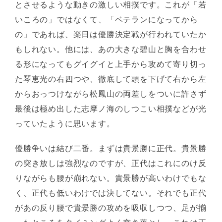
とさせるような動きの激しい相撲です。これが「若
いころの」ではなくて、「ベテランになってから
の」であれば、楽日は優勝決定戦が行われていたか
もしれない。他には、あの大きな碧山と胸を合わせ
る形になってもグイグイと上手から攻めて寄り切っ
た琴恵光の右四つや、徹底して頭を下げて右から左
からおっつけながら松鳳山の両差しをついに許さず
最後は極め出した志摩ノ海のしつこい相撲などが光
っていたように思います。
優勝争いは結び二番。まずは貴景勝に正代。貴景勝
の突き放しは強烈なのですが、正代はこれにのけ反
りながらも腰が崩れない。貴景勝が高いわけでもな
く、正代も低いわけでは決してない。それでも正代
があの反り腰で貴景勝の攻めを吸収しつつ、足が揃