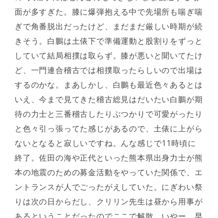
面が多すぎた。膝に爆弾抱える中で先場所も喘ぎ喘
ぎで角番脱出だったけど、まだまだ厳しい時期が続
きそう。白鵬は土俵下で準備運動と股割りをずっと
していて結局相撲は取らず。膝が悪いと聞いてたけ
ど、一門連合稽古では相撲取ったらしいので出場は
するのかな。まあしかし、白鵬も最近色々あるとは
いえ、今まで見てきた稽古総見はだいたい白鵬が期
待の力士と三番稽古したりぶつかりで可愛がったり
と色々引っ張ってた感じがあるので、土俵に上がら
ないとなると寂しいですね。んな感じで11時頃に
終了。佐田の海や正代といった熊本県出身力士が熊
本の地震のための募金活動をやっていた関係で、エ
ントランスが人でごったがえしていた。にぎわい祭
りは次の日からだし、クリリン先生は昼から用事が
あるということだったのでここで解散。いやー、早