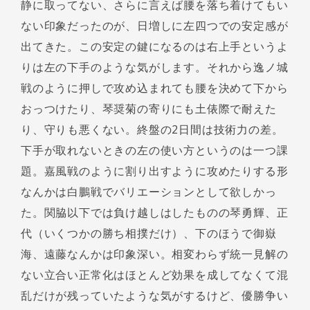
静に取ってない、さらに言えば腰を落ち着けてもい
ない印象だったのが、日増しに左四つでの安定感が
出てきた。この安定の鍵になるのは右上手というよ
りは左の下手のような気がします。それから逸ノ城
戦のように押しで攻め込まれても腰を決めて下から
おっつけたり、琴奨菊の寄りにも土俵際で耐えた
り、守りも悪くない。終盤の2日間は技術力の差。
下手が取れないときの左の使い方というのは一つ課
題。嘉風戦のように割り出すように攻めたりする形
なんかは白鵬戦でバリエーションとして欲しかっ
た。関脇以下では負け越しはしたものの琴勇輝、正
代（いくつかの勝ち相撲だけ）、下のほうで御嶽
海、遠藤なんかは印象深い。相変わらず統一見解の
ない立合い正常化はほとんど効果を成してなくて混
乱だけが残っていたような気がするけど、優勝争い