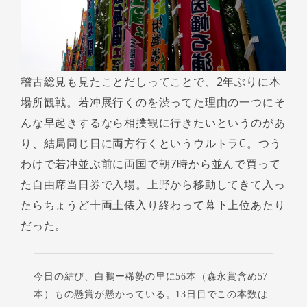
稽古総見も見たことだしってことで、2年ぶりに本
場所観戦。若冲展行くのを渋ってた理由の一つにそ
んな早起きするなら相撲観に行きたいというのがあ
り、結局同じ日に両方行くというウルトラC。つう
わけで若冲並ぶ前に両国で朝7時から並んで買って
た自由席当日券で入場。上野から移動してきて入っ
たらちょうど十両土俵入り終わって幕下上位あたり
だった。
今日の結び、白鵬ー稀勢の里に56本（森永賞含め57
本）もの懸賞が懸かっている。13日目でこの本数は