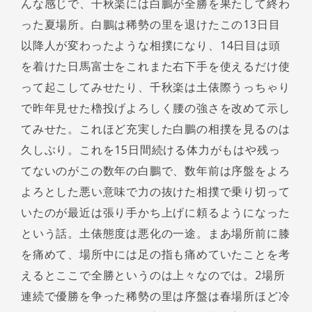
んな感じで、千秋楽には白鵬が全勝を果たして終わ
った夏場所。白鵬は稀勢の里を退けたこの13日目
以降人が変わったような相撲になり、14日目は頭
を着けた日馬富士をこれまた右下手を使えるだけ使
って起こしてみせたり、千秋楽は土俵際うっちゃり
で昨年見せた櫓投げよろしく腰の強さを改めて示し
てみせた。これほど充実した白鵬の相撲を見るのは
久しぶり。これを15日間続ける体力がもはや残っ
てないのがこの数年の白鵬で、数年前は序盤をよろ
よろとした悪い意味で力の抜けた相撲で乗り切って
いたのが最近は張り手かち上げに頼るようになった
という話。土俵態度は悪化の一途。まあ場所前に膝
を痛めて、場所中には足の指も痛めていたことを考
えるとここで全勝というのは上々なのでは。2場所
連続で優勝を争った稀勢の里は序盤は春場所ほど冷