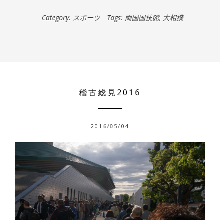
Category:
スポーツ
Tags:
両国国技館
,
大相撲
稽古総見2016
2016/05/04