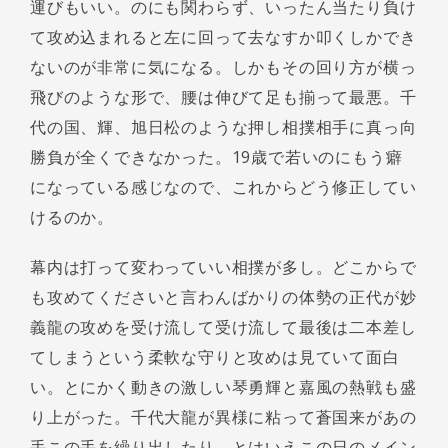
運びもいい。のにも関わらず、いったん当たり負け
て攻め込まれると左に回って去なすか叩くしかでき
ないのが非常に気になる。しかもその回り方が横っ
飛びのような形で、腰は伸びて足も揃って最悪。千
代の国、輝、旭日松のような押し相撲相手に真っ向
勝負が全くできなかった。19歳で若いのにもう癖
になっている感じなので、これからどう修正してい
けるのか。
幕内は打って変わっていい相撲が多し。どこからで
も攻めてくださいと言わんばかりの体勢の正代が妙
義龍の攻めを受け流して受け流して最後は二本差し
てしまうという柔軟な守りと攻めは見ていて面白
い。とにかく動きの激しい琴勇輝と嘉風の熱戦も盛
り上がった。千代大龍が異様に粘って蒼国来があの
手この手を繰り出したり。とはいえこの日のメイン