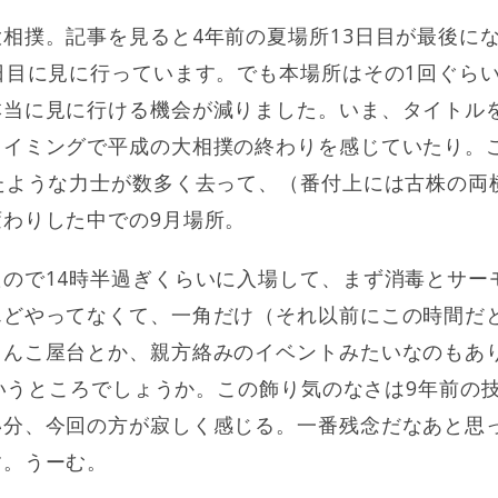
相撲。記事を見ると4年前の夏場所13日目が最後に
日目に見に行っています。でも本場所はその1回ぐら
本当に見に行ける機会が減りました。いま、タイトル
タイミングで平成の大相撲の終わりを感じていたり。
たような力士が数多く去って、（番付上には古株の両
わりした中での9月場所。
ので14時半過ぎくらいに入場して、まず消毒とサー
んどやってなくて、一角だけ（それ以前にこの時間だ
ゃんこ屋台とか、親方絡みのイベントみたいなのもあ
、というところでしょうか。この飾り気のなさは9年前の
い分、今回の方が寂しく感じる。一番残念だなあと思
す。うーむ。