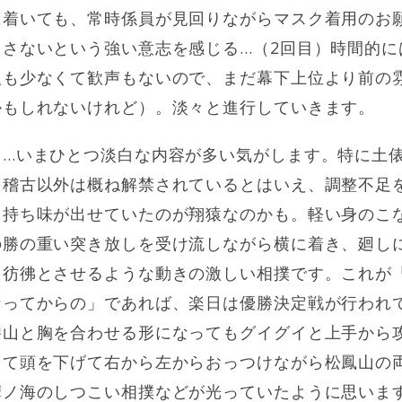
に着いても、常時係員が見回りながらマスク着用のお
出さないという強い意志を感じる…（2回目）時間的に
人も少なくて歓声もないので、まだ幕下上位より前の
かもしれないけれど）。淡々と進行していきます。
と…いまひとつ淡白な内容が多い気がします。特に土
出稽古以外は概ね解禁されているとはいえ、調整不足
て持ち味が出せていたのが翔猿なのかも。軽い身のこ
の勝の重い突き放しを受け流しながら横に着き、廻し
を彷彿とさせるような動きの激しい相撲です。これが
なってからの」であれば、楽日は優勝決定戦が行われ
碧山と胸を合わせる形になってもグイグイと上手から
して頭を下げて右から左からおっつけながら松鳳山の
摩ノ海のしつこい相撲などが光っていたように思いま