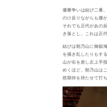
優勝争いは結び二番
のけ反りながらも腰
それでも正代があの
き落とし。これは正
結びは朝乃山に御嶽
を掻き乱したりもす
山が右を差し左上手
めくほど。朝乃山はこ
然期待を持たせて打