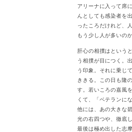
アリーナに入って席
んとしても感染者を
ったころだけれど、
もう少し人が多いの
肝心の相撲はという
う相撲が目につく。
う印象。それに乗じ
ききる。この日も隆
す。若いころの嘉風
くて、「ベテランに
他には、あの大きな
光の右四つや、徹底
最後は極め出した志