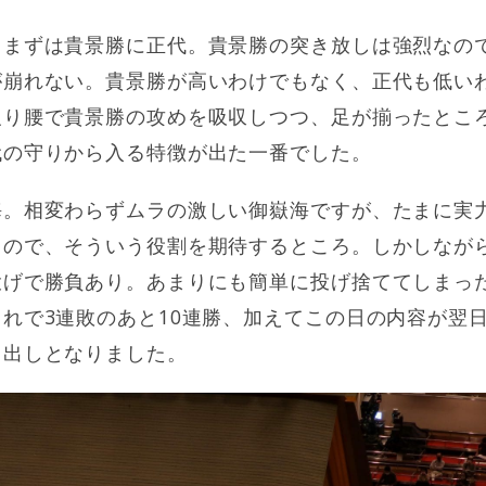
。まずは貴景勝に正代。貴景勝の突き放しは強烈なの
が崩れない。貴景勝が高いわけでもなく、正代も低い
反り腰で貴景勝の攻めを吸収しつつ、足が揃ったとこ
代の守りから入る特徴が出た一番でした。
海。相変わらずムラの激しい御嶽海ですが、たまに実
るので、そういう役割を期待するところ。しかしなが
投げで勝負あり。あまりにも簡単に投げ捨ててしまっ
れで3連敗のあと10連勝、加えてこの日の内容が翌日の
ち出しとなりました。