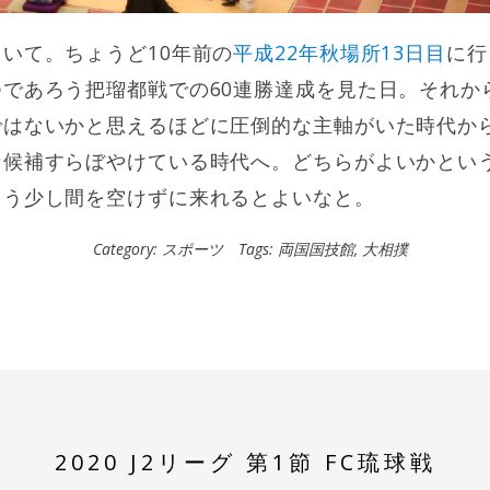
いて。ちょうど10年前の
平成22年秋場所13日目
に行
であろう把瑠都戦での60連勝達成を見た日。それか
ではないかと思えるほどに圧倒的な主軸がいた時代か
な候補すらぼやけている時代へ。どちらがよいかとい
もう少し間を空けずに来れるとよいなと。
Category:
スポーツ
Tags:
両国国技館
,
大相撲
2020 J2リーグ 第1節 FC琉球戦