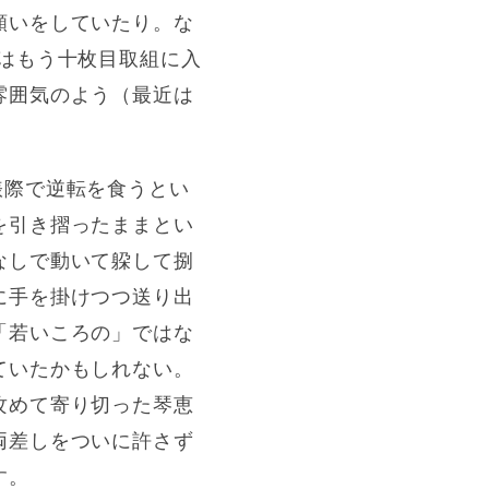
願いをしていたり。な
はもう十枚目取組に入
雰囲気のよう（最近は
俵際で逆転を食うとい
を引き摺ったままとい
なしで動いて躱して捌
に手を掛けつつ送り出
「若いころの」ではな
ていたかもしれない。
攻めて寄り切った琴恵
両差しをついに許さず
す。