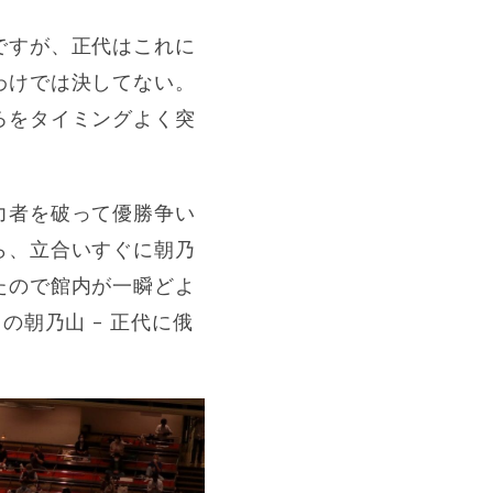
ですが、正代はこれに
わけでは決してない。
ろをタイミングよく突
力者を破って優勝争い
ら、立合いすぐに朝乃
たので館内が一瞬どよ
朝乃山 – 正代に俄