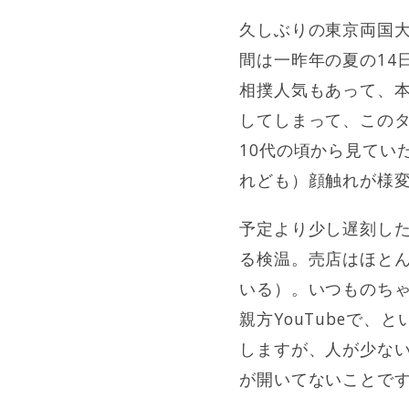
久しぶりの東京両国大
間は一昨年の夏の14
相撲人気もあって、
してしまって、この
10代の頃から見てい
れども）顔触れが様変
予定より少し遅刻した
る検温。売店はほと
いる）。いつものち
親方YouTubeで
しますが、人が少な
が開いてないことで