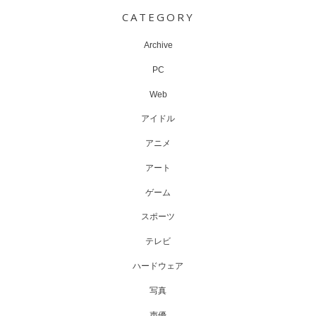
navigation
CATEGORY
Archive
PC
Web
アイドル
アニメ
アート
ゲーム
スポーツ
テレビ
ハードウェア
写真
声優