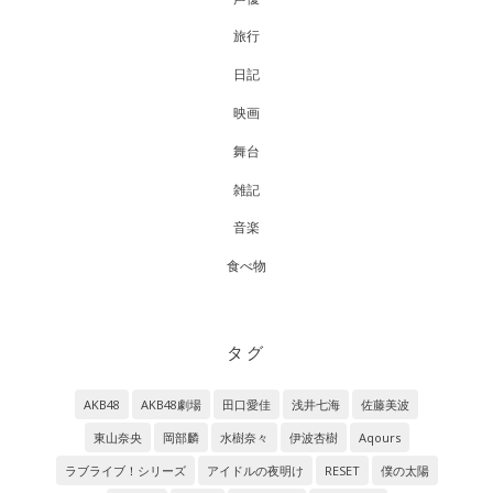
旅行
日記
映画
舞台
雑記
音楽
食べ物
タグ
AKB48
AKB48劇場
田口愛佳
浅井七海
佐藤美波
東山奈央
岡部麟
水樹奈々
伊波杏樹
Aqours
ラブライブ！シリーズ
アイドルの夜明け
RESET
僕の太陽