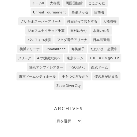
チーム8
大相撲
両国国技館
ここからだ
Unreal Tournament
幕張メッセ
目撃者
さいたまスーパーアリーナ
何回だって恋をする
大橋彩香
ジェフユナイテッド千葉
田村ゆかり
水瀬いのり
パシフィコ横浜
フクダ電子アリーナ
日本武道館
横浜アリーナ
Rhodanthe*
寿美菜子
ただいま 恋愛中
J2リーグ
47の素敵な街へ
東京ドーム
THE IDOLM@STER
舞浜アンフィシアター
T-SQUARE
西武ドーム
東京ドームシティホール
手をつなぎながら
僕の夏が始まる
Zepp DiverCity
ARCHIVES
Archives