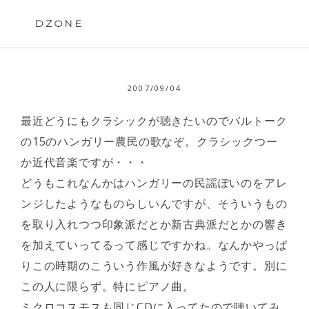
Skip
to
DZONE
content
2007/09/04
最近どうにもクラシックが聴きたいのでバルトーク
の15のハンガリー農民の歌なぞ。クラシックつー
か近代音楽ですが・・・
どうもこれなんかはハンガリーの民謡ぽいのをアレ
ンジしたようなものらしいんですが、そういうもの
を取り入れつつ印象派だとか新古典派だとかの響き
を加えていってるって感じですかね。なんかやっぱ
りこの時期のこういう作風が好きなようです。別に
この人に限らず。特にピアノ曲。
ミクロコスモスも同じCDに入ってたので聴いてみ