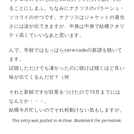
ることにしまふ。ちなみにナクソスのバラーシュ・
ソコライのやつです。ナクソスはジャケットの適当
さには涙が出てきますが、中身は中身で結構クオリ
ティ高くていいなあと思います。
んで、学校ではもっぱらserenadeの新譜を聴いて
ます。
試聴しただけでも凄かったのに聴けば聴くほど良い
味が出てくるんだぜ？（何
それと新鯖ですが目星をつけたので10月までには
なんとか・・・。
結構今月忙しいのでそれ程動けない気もしますが。
This entry was posted in
Archive
. Bookmark the
permalink
.