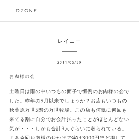
Skip
to
DZONE
content
レイニー
2011/05/30
お肉様の会
土曜日は雨の中いつもの面子で恒例のお肉様の会で
した。昨年の9月以来でしょうか？お店もいつもの
秋葉原万世5階の万世牧場。この店も何気に何回も
来てる割に自分でお会計払ったことがほとんどない
気が・・・しかも合計3人ぐらいに奢られている。
まあ今回お肉様のおかげで実は3000円ほど損して