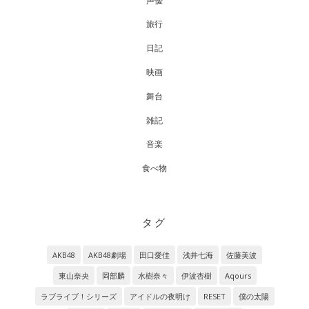
声優
旅行
日記
映画
舞台
雑記
音楽
食べ物
タグ
AKB48
AKB48劇場
田口愛佳
浅井七海
佐藤美波
東山奈央
岡部麟
水樹奈々
伊波杏樹
Aqours
ラブライブ！シリーズ
アイドルの夜明け
RESET
僕の太陽