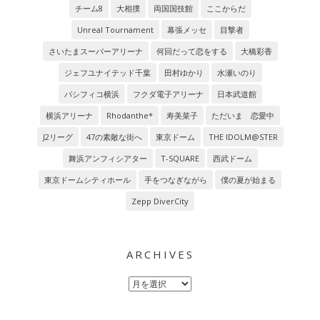
チーム8
大相撲
両国国技館
ここからだ
Unreal Tournament
幕張メッセ
目撃者
さいたまスーパーアリーナ
何回だって恋をする
大橋彩香
ジェフユナイテッド千葉
田村ゆかり
水瀬いのり
パシフィコ横浜
フクダ電子アリーナ
日本武道館
横浜アリーナ
Rhodanthe*
寿美菜子
ただいま 恋愛中
J2リーグ
47の素敵な街へ
東京ドーム
THE IDOLM@STER
舞浜アンフィシアター
T-SQUARE
西武ドーム
東京ドームシティホール
手をつなぎながら
僕の夏が始まる
Zepp DiverCity
ARCHIVES
Archives