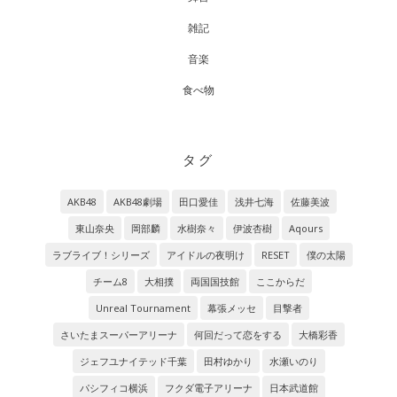
雑記
音楽
食べ物
タグ
AKB48
AKB48劇場
田口愛佳
浅井七海
佐藤美波
東山奈央
岡部麟
水樹奈々
伊波杏樹
Aqours
ラブライブ！シリーズ
アイドルの夜明け
RESET
僕の太陽
チーム8
大相撲
両国国技館
ここからだ
Unreal Tournament
幕張メッセ
目撃者
さいたまスーパーアリーナ
何回だって恋をする
大橋彩香
ジェフユナイテッド千葉
田村ゆかり
水瀬いのり
パシフィコ横浜
フクダ電子アリーナ
日本武道館