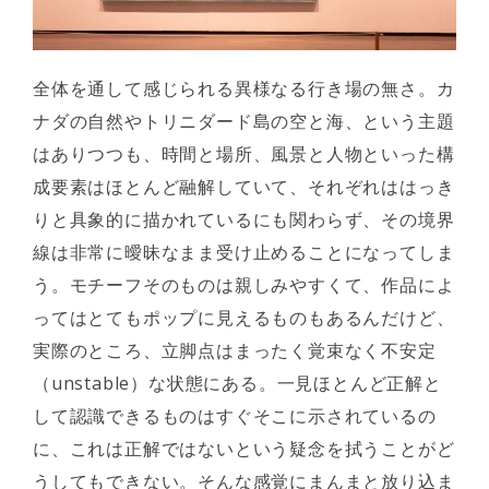
全体を通して感じられる異様なる行き場の無さ。カ
ナダの自然やトリニダード島の空と海、という主題
はありつつも、時間と場所、風景と人物といった構
成要素はほとんど融解していて、それぞれははっき
りと具象的に描かれているにも関わらず、その境界
線は非常に曖昧なまま受け止めることになってしま
う。モチーフそのものは親しみやすくて、作品によ
ってはとてもポップに見えるものもあるんだけど、
実際のところ、立脚点はまったく覚束なく不安定
（unstable）な状態にある。一見ほとんど正解と
して認識できるものはすぐそこに示されているの
に、これは正解ではないという疑念を拭うことがど
うしてもできない。そんな感覚にまんまと放り込ま