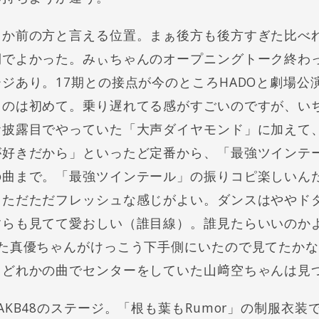
とか前の方と言える位置。まぁ後方も後方すぎた比べ
でよかった。みぃちゃんのオープニングトーク終わっ
ジあり。17期との接点が今のところHADOと劇場公
るのは初めて。乗り遅れてる感がすごいのですが、い
披露目でやっていた「大声ダイヤモンド」に加えて、「E
が好きだから」といったど定番から、「最強ツインテ
の曲まで。「最強ツインテール」の振りコピ楽しいん
てただただフレッシュな感じがよい。ダンスはややド
すらも見てて愛おしい（誰目線）。誰見たらいいのか
見た真優ちゃんがけっこう下手側にいたので見てたか
、どれかの曲でセンターをしていた山﨑空ちゃんは見
AKB48のステージ。「根も葉もRumor」の制服衣