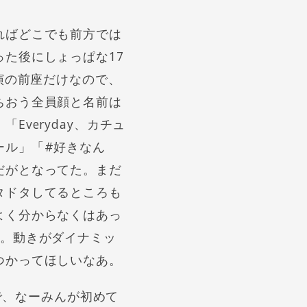
ればどこでも前方では
た後にしょっぱな17
演の前座だけなので、
ちおう全員顔と名前は
veryday、カチュ
ール」「#好きなん
だがとなってた。まだ
タドタしてるところも
よく分からなくはあっ
な。動きがダイナミッ
つかってほしいなあ。
装で、なーみんが初めて