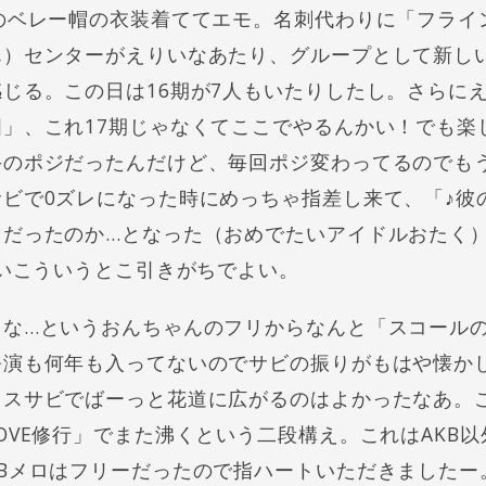
のベレー帽の衣装着ててエモ。名刺代わりに「フライ
ん）センターがえりいなあたり、グループとして新し
じる。この日は16期が7人もいたりしたし。さらに
」、これ17期じゃなくてここでやるんかい！でも楽
手のポジだったんだけど、毎回ポジ変わってるのでも
ビで0ズレになった時にめっちゃ指差し来て、「♪彼
だったのか…となった（おめでたいアイドルおたく）
いいこういうとこ引きがちでよい。
リな…というおんちゃんのフリからなんと「スコール
公演も何年も入ってないのでサビの振りがもはや懐か
ラスサビでばーっと花道に広がるのはよかったなあ。
OVE修行」でまた沸くという二段構え。これはAKB
Bメロはフリーだったので指ハートいただきましたー