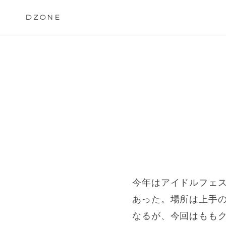
Skip
to
DZONE
content
今年はアイドルフェ
あった。場所は上手の
なるが、今回はもも