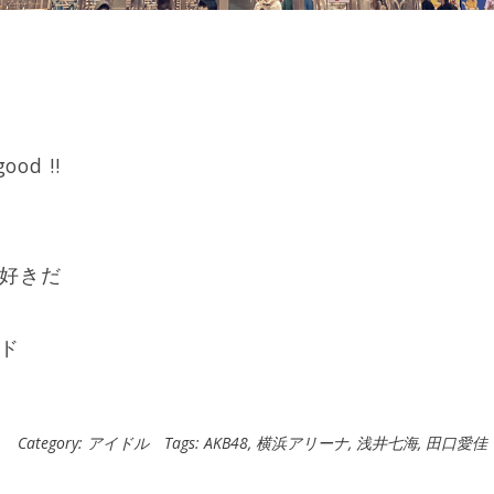
od !!
好きだ
ド
Category:
アイドル
Tags:
AKB48
,
横浜アリーナ
,
浅井七海
,
田口愛佳