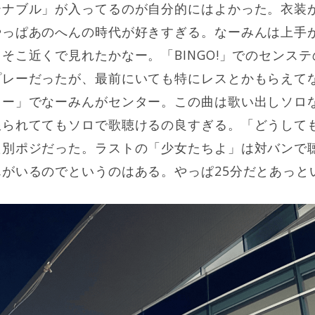
テナブル」が入ってるのが自分的にはよかった。衣装
やっぱあのへんの時代が好きすぎる。なーみんは上手
そこ近くで見れたかなー。「BINGO!」でのセンス
プレーだったが、最前にいても特にレスとかもらえて
ター」でなーみんがセンター。この曲は歌い出しソロ
限られててもソロで歌聴けるの良すぎる。「どうして
た別ポジだった。ラストの「少女たちよ」は対バンで
がいるのでというのはある。やっぱ25分だとあっと