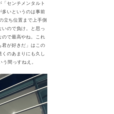
が「センチメンタルト
が多いというのは事前
テの立ち位置まで上手側
ないので負け。と思っ
なので最高やね。これ
も君が好きだ」はこの
聴くのあまりにも久し
いう間っすねえ。