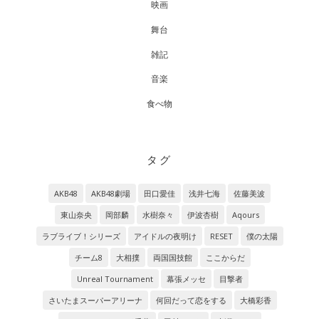
映画
舞台
雑記
音楽
食べ物
タグ
AKB48
AKB48劇場
田口愛佳
浅井七海
佐藤美波
東山奈央
岡部麟
水樹奈々
伊波杏樹
Aqours
ラブライブ！シリーズ
アイドルの夜明け
RESET
僕の太陽
チーム8
大相撲
両国国技館
ここからだ
Unreal Tournament
幕張メッセ
目撃者
さいたまスーパーアリーナ
何回だって恋をする
大橋彩香