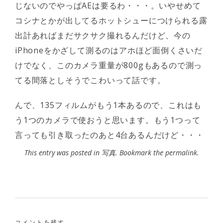
じないのでやっぱAEは要るわ・・・。いやせめて
コシナとかが出してるホットシューにつけられる露
出計あればまだサクサク撮れるんだけど、今の
iPhoneをかざして測るのはアホほど面倒くさいだ
けでなく、このカメラ重量が800gもあるので測っ
てる間落としそうでこわいって話です。
んで、135フィルムがもう1本あるので、これはも
う1つのカメラで使おうと思います。もう1つって
言っても引き取ったのあと4台あるんだけど・・・
This entry was posted in
写真
. Bookmark the
permalink
.
コメントを残す