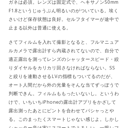
ガネは必須。レンズは固定式で、ヘキサノン50mm
F1.8というじゅうぶん明るいのがついている。埃く
さいけど保存状態は良好。セルフタイマーが途中で
止まる以外は普通に使える。
さてフィルムを入れて撮影となると、フルマニュア
ルカメラで露出計すら内蔵されてないので、自分で
適正露出を測ってレンズのシャッタースピード・絞
りダイヤルをカリカリ回さなければならない。SS
と絞りを連動させるLVの指標もついてるのだが、
オート人間だから外の光量をそんな当てずっぽうで
判断できん。フィルムももったいないし。というわ
けで、いちいちiPhoneの露出計アプリをかざして
露出測ったあとにピントを合わせてパシャっとや
る。このまったくスマートじゃない感じよ。しかし
シャッター音は実にスマートでよろしい。一眼レフ