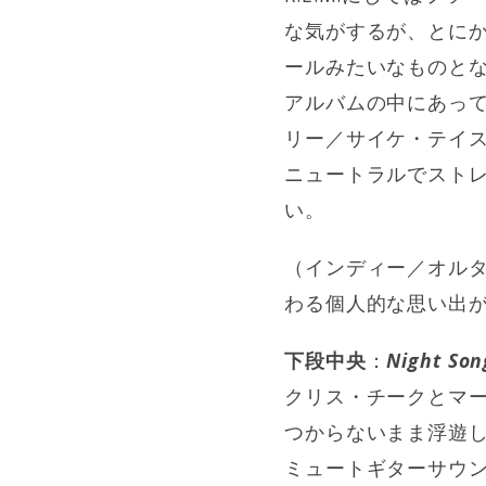
な気がするが、とに
ールみたいなものとな
アルバムの中にあっ
リー／サイケ・テイ
ニュートラルでストレ
い。
（インディー／オルタナ
わる個人的な思い出
下段中央
：
Night Son
クリス・チークとマ
つからないまま浮遊
ミュートギターサウ