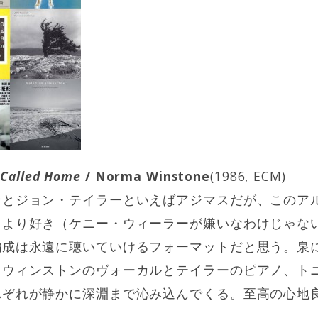
Called Home
/ Norma Winstone
(1986, ECM)
ンとジョン・テイラーといえばアジマスだが、このア
スより好き（ケニー・ウィーラーが嫌いなわけじゃな
編成は永遠に聴いていけるフォーマットだと思う。泉
るウィンストンのヴォーカルとテイラーのピアノ、ト
れぞれが静かに深淵まで沁み込んでくる。至高の心地