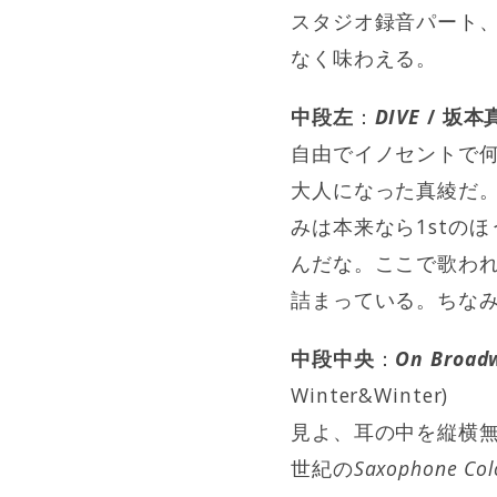
スタジオ録音パート
なく味わえる。
中段左
：
DIVE
/ 坂本
自由でイノセントで
大人になった真綾だ。
みは本来なら1stの
んだな。ここで歌わ
詰まっている。ちな
中段中央
：
On Broadw
Winter&Winter)
見よ、耳の中を縦横無
世紀の
Saxophone Col