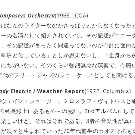
Composers Orchestra
(1968, JCOA)
今はなんのライターなのかさっぱりわからなくなった
ラーの名演として紹介されていて、その記述がユニー
と、その記述がまったく間違ってないのが余計に面白
「蜘蛛と化している」としか思えないし、「全身から
るにちがいない。そのくらい強烈無比な演奏で、今聴
0年代のフリー・ジャズのショーケースとしても聞ける
ody Electric
/ Weather Report
(1972, Columbia)
がウェイン・ショーター、ミロスラフ・ヴィトウスと
の延長線上にあるもの－の完結。2ndアルバムにし
も楽しいけど、それはそれである。3者の音楽性が真
が次々と生まれていった70年代前半のカオスそのも