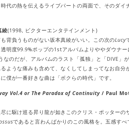
、時代の熱を伝えるライブパートの両面で、そのダイ
真綾
(1998, ビクターエンタテインメント)
何も背負うものがない坂本真綾がいい。この次の
Lucy
透明度99.9%ポップの1stアルバムよりややダウナ
ほうなのだが、アルバムのラスト「孤独」と「DIVE」
れるような痛みも含めて、なくしてしまってなお自分
みに僕が一番好きな曲は「ボクらの時代」です。
ay Vol.4 or The Paradox of Continuity
/ Paul Mo
尽に駆け巡る昇り龍が如きこのクリス・ポッターのサ
ossus
であると言わんばかりのこの風格を。五感すべ