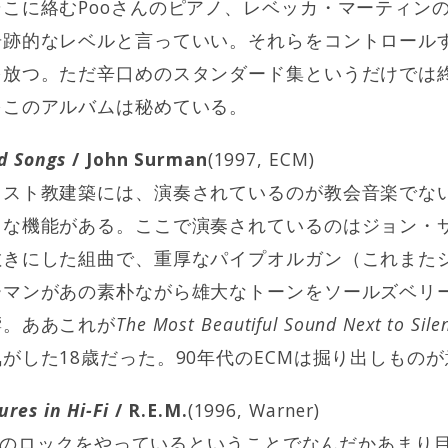
こに絡むPooさんのピアノ、レベッカ・マーティン
奇跡的なレベルと言っていい。それらをコントロール
を放つ。ただ辛口めのスタンダード集というだけでは
をこのアルバムは秘めている。
d Songs
/ John Surman
(1997, ECM)
リスト教建築には、演奏されているのが教会音楽でな
うな機能がある。ここで演奏されているのはジョン・
敷きにした組曲で、重厚なパイプオルガン（これまた
ーマンがあの素朴ながら雄大なトーンをソールズベリ
響。ああこれが
The Most Beautiful Sound Next to Sile
がした18歳だった。90年代のECMは掘り出しもの
res in Hi-Fi
/ R.E.M.
(1996, Warner)
フツーのロックをやっているということでなんだかあまり