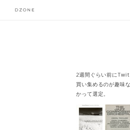
Skip
to
DZONE
content
2週間ぐらい前にTw
買い集めるのが趣味
かって選定。