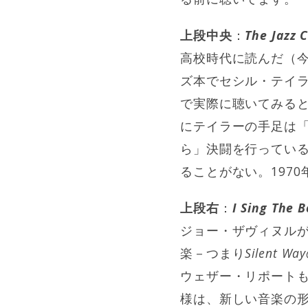
上段中央
：
The Jazz 
高校時代に読んだ（
ズ本でセシル・テイ
で実際に聴いてみる
にテイラーの手足は
ら」決闘を行ってい
ることがない。197
上段右
：
I Sing The B
ジョー・ザヴィヌル
楽－つまり
Silent Way
ウェザー・リポート
様は、新しい音楽の形