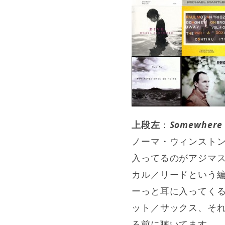
上段左
：
Somewhere 
ノーマ・ウィンスト
入ってるのがアジマ
カル／リードという
ーっと耳に入ってく
ット／サックス、そ
る前に聴いてます。