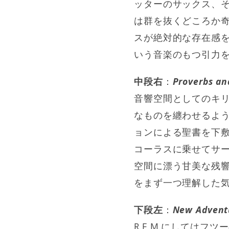
ッターのサックス、そ
は群を抜くどころか
スが絶対的な存在感
いう音楽のもつ引力
中段右
：
Proverbs an
音響空間としてのキ
なものを纏わせるよ
ョンによる聖書を下
コーラスに乗せてサ
空間に漂う甘美な残
をまず一つ理解した気
下段左
：
New Adventu
R.E.M.にしては