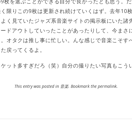
の9枚を選ぶことができる自分で良かったとも思う。
く限りこの9枚は更新され続けていくはず。去年10枚
、よく見ていたジャズ系音楽サイトの掲示板にいた諸
りフェードアウトしていったことがあったりして、今ま
う。オタクは推し事に忙しい。んな感じで音楽こそす
また戻ってくるよ。
ャケット多すぎだろ（笑）自分の撮りたい写真もこう
This entry was posted in
音楽
. Bookmark the
permalink
.