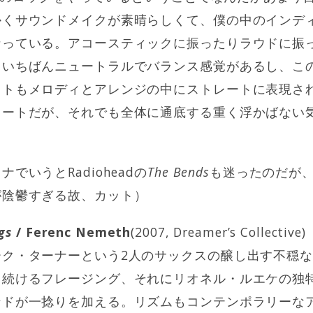
かくサウンドメイクが素晴らしくて、僕の中のインデ
っている。アコースティックに振ったりラウドに振っ
ていちばんニュートラルでバランス感覚があるし、こ
ストもメロディとアレンジの中にストレートに表現さ
ートだが、それでも全体に通底する重く浮かばない気分も
でいうとRadioheadの
The Bends
も迷ったのだが
が陰鬱すぎる故、カット）
gs
/ Ferenc Nemeth
(2007, Dreamer’s Collective)
ーク・ターナーという2人のサックスの醸し出す不穏
し続けるフレージング、それにリオネル・ルエケの独
ンドが一捻りを加える。リズムもコンテンポラリーな