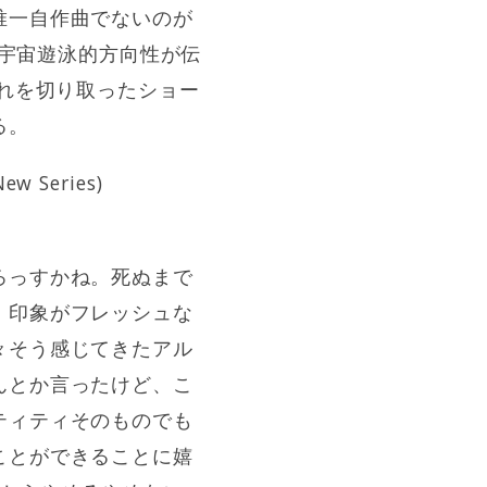
唯一自作曲でないのが
宇宙遊泳的方向性が伝
流れを切り取ったショー
る。
ew Series)
ろっすかね。死ぬまで
、印象がフレッシュな
々そう感じてきたアル
んとか言ったけど、こ
ティティそのものでも
ことができることに嬉