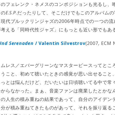
ーのフェレンク・ネメスのコンポジションも光るし、
ーの
E.S.P.
だったりして、そこだけでもこのアルバムの
現代ブルックリンジャズの2006年時点での一つの
が考える「同時代性ジャズ」にもっとも近い形でもあ
 Und Serenaden
/ Valentin Silvestrov
(2007, ECM N
イムレス／エバーグリーンなマスターピースってとこ
ろうこと、初めて聴いたときの感覚が思い出せること
ょっとは悩んだけど、だいたいは日頃聴いてる中で常
かからなかった。まぁ、音楽ファンは廃業したとかな
分の人生の積み重ねの結果であって、自分のアイデン
自分が積み重ねてきたものがあって、それを振り返る