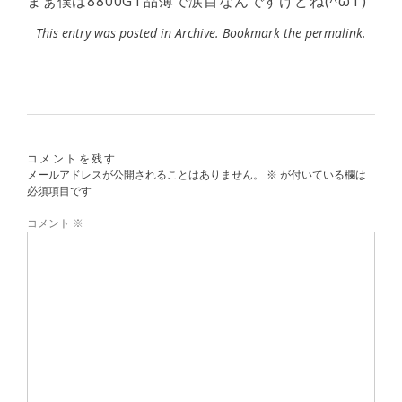
まぁ僕は8800GT品薄で涙目なんですけどね(^ωT)
This entry was posted in
Archive
. Bookmark the
permalink
.
コメントを残す
メールアドレスが公開されることはありません。
※
が付いている欄は
必須項目です
コメント
※