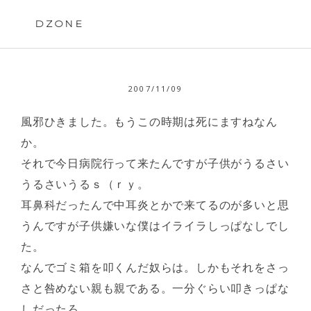
Skip
to
DZONE
content
2007/11/09
風邪ひきました。もうこの時期は死にますねなん
か。
それで今日病院行って来たんですが子供がうるさい
うるさいうるｓ（ｒｙ。
耳鼻科だったんで中耳炎とかで来てるのが多いと思
うんですが子供嫌いな僕はイライラしっぱなしでし
た。
なんでゴミ箱を叩くんだ奴らは。しかもそれをさっ
さと咎めない親も親である。一分ぐらい叩きっぱな
しだったろ。