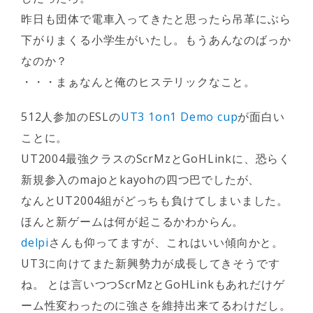
昨日も団体で電車入ってきたと思ったら吊革にぶら
下がりまくる小学生がいたし。もうあんなのばっか
なのか？
・・・まぁなんと俺のヒステリックなこと。
512人参加のESLの
UT3 1on1 Demo cup
が面白い
ことに。
UT2004最強クラスのScrMzとGoHLinkに、恐らく
新規参入のmajoとkayohの四つ巴でしたが、
なんとUT2004組がどっちも負けてしまいました。
ほんと新ゲームは何が起こるかわからん。
delpi
さんも仰ってますが、これはいい傾向かと。
UT3に向けてまた新興勢力が成長してきそうです
ね。 とは言いつつScrMzとGoHLinkもあれだけゲ
ーム性変わったのに強さを維持出来てるわけだし。