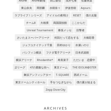
AKB48
AKB48劇場
田口愛佳
浅井七海
佐藤美波
東山奈央
岡部麟
水樹奈々
伊波杏樹
Aqours
ラブライブ！シリーズ
アイドルの夜明け
RESET
僕の太陽
チーム8
大相撲
両国国技館
ここからだ
Unreal Tournament
幕張メッセ
目撃者
さいたまスーパーアリーナ
何回だって恋をする
大橋彩香
ジェフユナイテッド千葉
田村ゆかり
水瀬いのり
パシフィコ横浜
フクダ電子アリーナ
日本武道館
横浜アリーナ
Rhodanthe*
寿美菜子
ただいま 恋愛中
J2リーグ
47の素敵な街へ
東京ドーム
THE IDOLM@STER
舞浜アンフィシアター
T-SQUARE
西武ドーム
東京ドームシティホール
手をつなぎながら
僕の夏が始まる
Zepp DiverCity
ARCHIVES