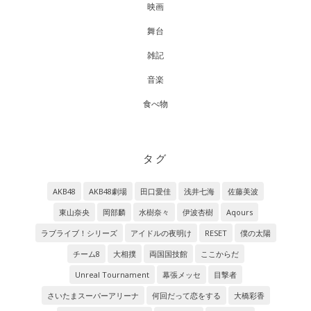
映画
舞台
雑記
音楽
食べ物
タグ
AKB48
AKB48劇場
田口愛佳
浅井七海
佐藤美波
東山奈央
岡部麟
水樹奈々
伊波杏樹
Aqours
ラブライブ！シリーズ
アイドルの夜明け
RESET
僕の太陽
チーム8
大相撲
両国国技館
ここからだ
Unreal Tournament
幕張メッセ
目撃者
さいたまスーパーアリーナ
何回だって恋をする
大橋彩香