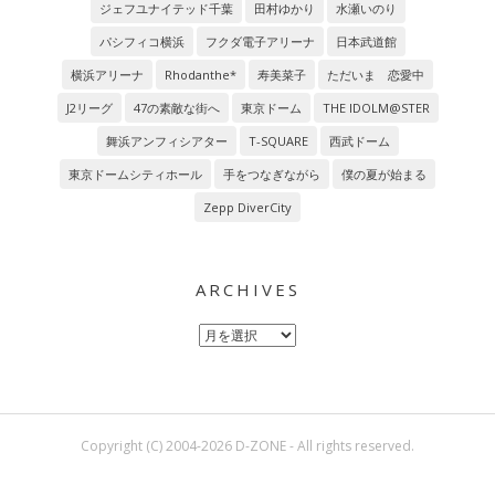
ジェフユナイテッド千葉
田村ゆかり
水瀬いのり
パシフィコ横浜
フクダ電子アリーナ
日本武道館
横浜アリーナ
Rhodanthe*
寿美菜子
ただいま 恋愛中
J2リーグ
47の素敵な街へ
東京ドーム
THE IDOLM@STER
舞浜アンフィシアター
T-SQUARE
西武ドーム
東京ドームシティホール
手をつなぎながら
僕の夏が始まる
Zepp DiverCity
ARCHIVES
Archives
Copyright (C) 2004-2026 D-ZONE - All rights reserved.