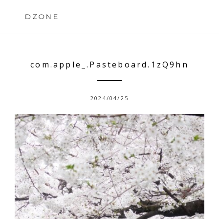
Skip
to
DZONE
content
com.apple_.Pasteboard.1zQ9hn
2024/04/25