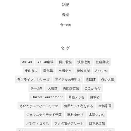
雑記
音楽
食べ物
タグ
AKB48
AKB48劇場
田口愛佳
浅井七海
佐藤美波
東山奈央
岡部麟
水樹奈々
伊波杏樹
Aqours
ラブライブ！シリーズ
アイドルの夜明け
RESET
僕の太陽
チーム8
大相撲
両国国技館
ここからだ
Unreal Tournament
幕張メッセ
目撃者
さいたまスーパーアリーナ
何回だって恋をする
大橋彩香
ジェフユナイテッド千葉
田村ゆかり
水瀬いのり
パシフィコ横浜
フクダ電子アリーナ
日本武道館