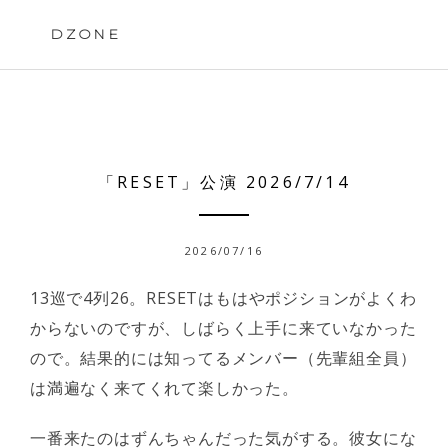
Skip
to
DZONE
content
「RESET」公演 2026/7/14
2026/07/16
13巡で4列26。RESETはもはやポジションがよくわ
からないのですが、しばらく上手に来ていなかった
ので。結果的には知ってるメンバー（先輩組全員）
は満遍なく来てくれて楽しかった。
一番来たのはずんちゃんだった気がする。彼女にな