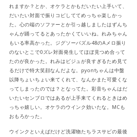
れますか？とか、オケラとかもだいたい上手いて、
だいたい対面で振りコピしててめっちゃ楽しかっ
た。心の端のソファーとか引っ越しましたはずんち
ゃんが踊ってるとあったかくていいね。れみちゃん
もいる率高かった。ジグソーパズル48のAメロ振り
のないとこで0ズレ対面発生してほぼ見つめ合って
たのが良かった。れみはビジュが良すぎるため見て
るだけで特大笑顔なんだよな。pyonちゃんは中盤
以降ちょいちょい来てくれて、なんかまた可愛くな
ってしまったのでは？となってた。彩音ちゃんはだ
いたいセンブロではあるが上手来てくれるときはめ
っちゃ嬉しい。オケラのウインク効いたな。MCも
おもろかった。
ウインクといえばだけど洗濯物たちラスサビの最後