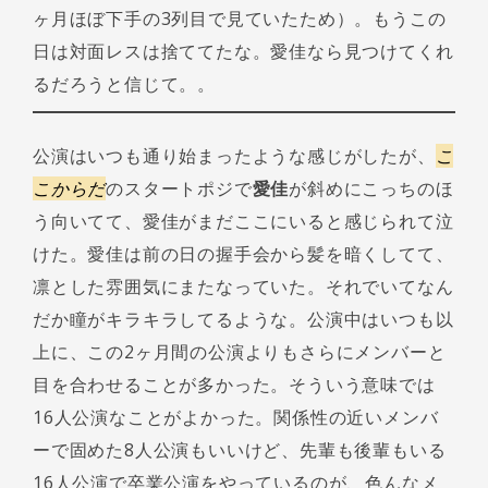
ヶ月ほぼ下手の3列目で見ていたため）。もうこの
日は対面レスは捨ててたな。愛佳なら見つけてくれ
るだろうと信じて。。
公演はいつも通り始まったような感じがしたが、
こ
こからだ
のスタートポジで
愛佳
が斜めにこっちのほ
う向いてて、愛佳がまだここにいると感じられて泣
けた。愛佳は前の日の握手会から髪を暗くしてて、
凛とした雰囲気にまたなっていた。それでいてなん
だか瞳がキラキラしてるような。公演中はいつも以
上に、この2ヶ月間の公演よりもさらにメンバーと
目を合わせることが多かった。そういう意味では
16人公演なことがよかった。関係性の近いメンバ
ーで固めた8人公演もいいけど、先輩も後輩もいる
16人公演で卒業公演をやっているのが、色んなメ