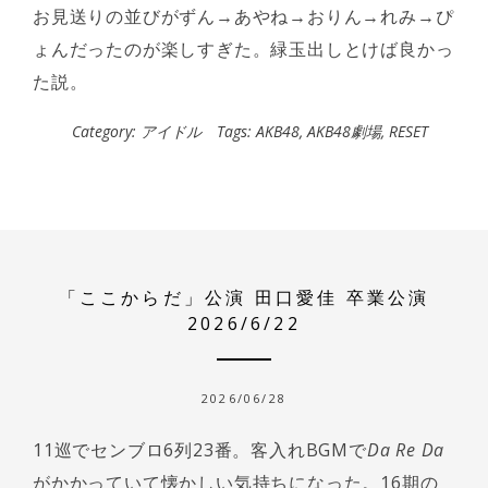
お見送りの並びがずん→あやね→おりん→れみ→ぴ
ょんだったのが楽しすぎた。緑玉出しとけば良かっ
た説。
Category:
アイドル
Tags:
AKB48
,
AKB48劇場
,
RESET
「ここからだ」公演 田口愛佳 卒業公演
2026/6/22
2026/06/28
11巡でセンブロ6列23番。客入れBGMで
Da Re Da
がかかっていて懐かしい気持ちになった。16期の