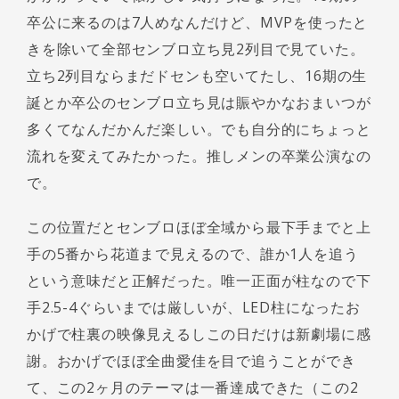
卒公に来るのは7人めなんだけど、MVPを使ったと
きを除いて全部センブロ立ち見2列目で見ていた。
立ち2列目ならまだドセンも空いてたし、16期の生
誕とか卒公のセンブロ立ち見は賑やかなおまいつが
多くてなんだかんだ楽しい。でも自分的にちょっと
流れを変えてみたかった。推しメンの卒業公演なの
で。
この位置だとセンブロほぼ全域から最下手までと上
手の5番から花道まで見えるので、誰か1人を追う
という意味だと正解だった。唯一正面が柱なので下
手2.5-4ぐらいまでは厳しいが、LED柱になったお
かげで柱裏の映像見えるしこの日だけは新劇場に感
謝。おかげでほぼ全曲愛佳を目で追うことができ
て、この2ヶ月のテーマは一番達成できた（この2