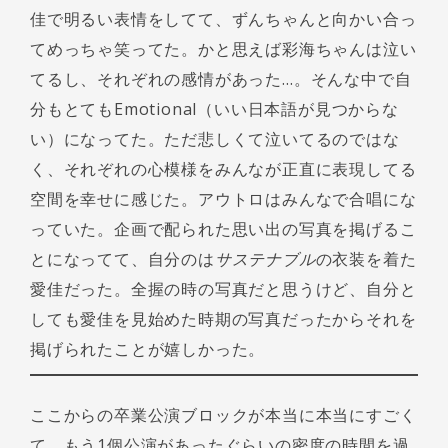
佳で明るい表情をしてて、ずんちゃんと向かい合っ
てめっちゃ笑ってた。かと思えば彩海ちゃんは泣い
てるし、それぞれの感情があった…。そんな中で自
分もとてもEmotional（いい日本語が見つからな
い）になってた。ただ悲しくて泣いてるのではな
く、それぞれの心模様をみんなが正直に表現してる
空間を幸せに感じた。アウトロはみんなで合唱にな
っていた。企画で配られた思い出の写真を掲げるこ
とになってて、自分のは
サステナブル
の衣装を着た
愛佳だった。全握の時の写真だと思うけど、自分と
しても愛佳を見始めた時期の写真だったからそれを
掲げられたことが嬉しかった。
ここからの卒業公演ブロックが本当に本当にすごく
て、もう1個公演があったぐらいの密度の時間を過