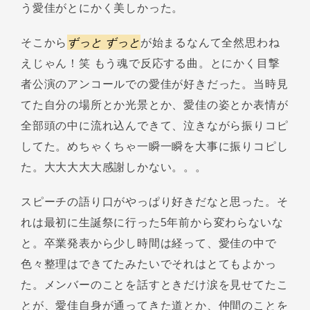
う愛佳がとにかく美しかった。
そこから
ずっと ずっと
が始まるなんて全然思わね
えじゃん！笑 もう魂で反応する曲。とにかく目撃
者公演のアンコールでの愛佳が好きだった。当時見
てた自分の場所とか光景とか、愛佳の姿とか表情が
全部頭の中に流れ込んできて、泣きながら振りコピ
してた。めちゃくちゃ一瞬一瞬を大事に振りコピし
た。大大大大大感謝しかない。。。
スピーチの語り口がやっぱり好きだなと思った。そ
れは最初に生誕祭に行った5年前から変わらないな
と。卒業発表から少し時間は経って、愛佳の中で
色々整理はできてたみたいでそれはとてもよかっ
た。メンバーのことを話すときだけ涙を見せてたこ
とが、愛佳自身が通ってきた道とか、仲間のことを