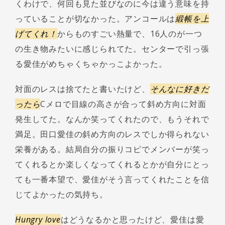
くわけで、何回も見た並びなのに今は違う意味を持
っていることが切なかった。アンコールは
緞帳を上
げてくれ！
からものすごい熱量で、16人のが一つ
の生き物みたいに感じられてた。センターで引っ張
る愛佳がめちゃくちゃかっこよかった。
対面のレスは捨てたと書いたけど、
そんなに好きだ
ったら
Cメロで目線の高さが合って斜め方向に対面
発生してた。なんか笑ってくれたので、もうそれで
満足。田口愛佳の斜め方向のレスでしか得られない
栄養がある。結局自分の振りコピでメンバーが笑っ
てくれるとか楽しくなってくれるとかが自分にとっ
ても一番本望で、愛佳がそう言ってくれたことを信
じてよかったの気持ち。
Hungry love
はどうなるかと思ったけど、愛佳は愛