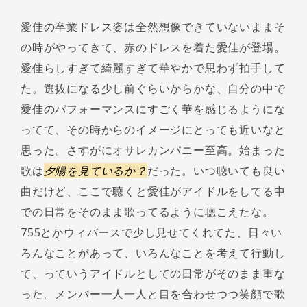
愛佳の卒業ドレス姿は全然想像できていないままそ
の時がやってきて、赤のドレスを着た愛佳が登場。
愛佳らしすぎて綺麗すぎて華やかで思わず拍手して
た。選抜になる少し前ぐらいからかな、自分の中で
愛佳のパフォーマンスにすごく華を感じるようにな
ってて、その時からのイメージにとっても近いなと
思った。さすがにオサレカンパニー至高。始まった
歌は
夕陽を見ているか？
だった。いつ聴いても良い
曲だけど、ここで聴くと愛佳がアイドルをしてる中
での日常をそのまま歌ってるように聴こえたな。
755とかウィバースで少し見せてくれてた、日々い
ろんなことがあって、いろんなことを考えて行動し
て、っていうアイドルとしての日常がそのまま重な
った。メンバー一人一人と目を合わせつつ笑顔で歌