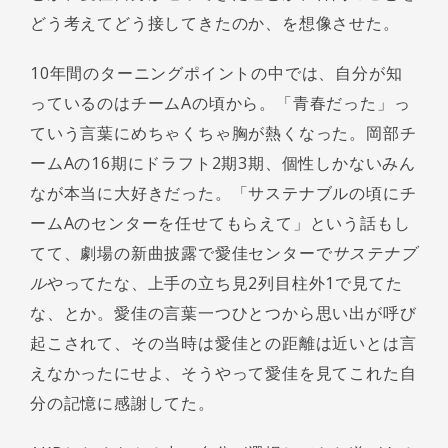
どう考えてどう接してきたのか、を想像させた。
10年間のターニングポイントの中では、自分が知
っているのはチームAの頃から。「青春だった」っ
ていう言葉にめちゃくちゃ胸が熱くなった。岡部チ
ームAの16期にドラフト2期3期、個性しかないみん
なが本当に大好きだった。「サステナブルの頃にチ
ームAのセンターを任せてもらえて」という話もし
てて、劇場の新曲披露で愛佳センターで
サステナブ
ル
やってたな、上手の立ち見2列目柱外1で見てた
な、とか。愛佳の言葉一つひとつから思い出が呼び
起こされて、その当時は愛佳との距離は近いとは言
えなかったにせよ、そうやって愛佳を見てこれた自
分の記憶に感謝してた。