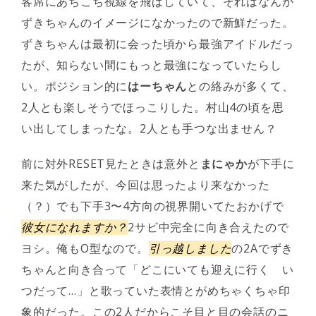
客席にあちこち視線を飛ばしていて、それはなんか
ずきちゃんのイメージになかったので新鮮だった。
ずきちゃんは最初に会った頃から最強アイドルだっ
たが、知らない間にもっと最強になっていたらし
い。ポジション的に
はーちゃん
との絡みが多くて、
2人とも楽しそうでほっこりした。村山4の頃を思
い出してしまったな。2人とも手つな出ません？
前に対外RESET見たときは意外と
まにゃか
が下手に
来た気がしたが、今回は思ったより来なかった
（？）でも下手3〜4方向の視界開いてたおかげで
彼女になれますか？
2サビ中完全に向き合えたので
ヨシ。俺もO型なので。
引っ越しました
の2Aでずき
ちゃんと向き合って「どこにいても迎えに行く い
つだって…」と歌っていた表情とがめちゃくちゃ印
象的だった。この2人だからこそ目と目の会話のニ