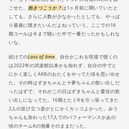
ごせた。
抱きつこうか？
は1ヶ月前に聞いていたと
しても、さらに人数が少なかったとしても、やっぱ
り最後に聴きたいんだよねっていう。ここでの16
期コールは今まで聴いた中で一番だったかもしれな
いな。
続けての
Loss of time
。自分がこれを現場で聴くの
は2022年の武道館以来かも知れず、自分の中でと
にかく楽しくAKBのおたくをやってた頃を思い出せ
た。その時はずきちゃんと十夢ちゃんの歌い出しだ
ったはずで、それがこの日はずきちゃんと愛佳の歌
い出しになってた。16期とたぐKを引っ張ってきた
2人の並び立つ姿がとにかくカッコよかった。みう
ちゃんも加わった17人でのパフォーマンスがあの
頃のチームKの熱量そのままだった。