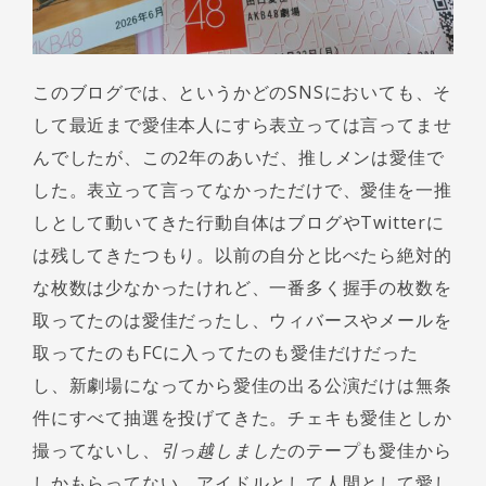
このブログでは、というかどのSNSにおいても、そ
して最近まで愛佳本人にすら表立っては言ってませ
んでしたが、この2年のあいだ、推しメンは愛佳で
した。表立って言ってなかっただけで、愛佳を一推
しとして動いてきた行動自体はブログやTwitterに
は残してきたつもり。以前の自分と比べたら絶対的
な枚数は少なかったけれど、一番多く握手の枚数を
取ってたのは愛佳だったし、ウィバースやメールを
取ってたのもFCに入ってたのも愛佳だけだった
し、新劇場になってから愛佳の出る公演だけは無条
件にすべて抽選を投げてきた。チェキも愛佳としか
撮ってないし、
引っ越しました
のテープも愛佳から
しかもらってない。アイドルとして人間として愛し