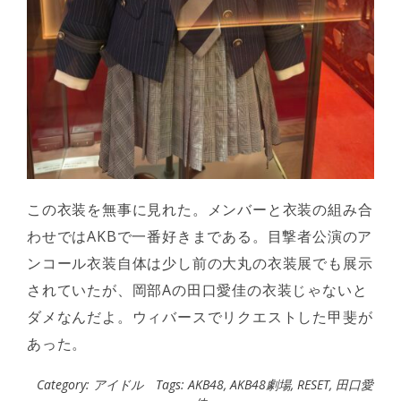
この衣装を無事に見れた。メンバーと衣装の組み合
わせではAKBで一番好きまである。目撃者公演のア
ンコール衣装自体は少し前の大丸の衣装展でも展示
されていたが、岡部Aの田口愛佳の衣装じゃないと
ダメなんだよ。ウィバースでリクエストした甲斐が
あった。
Category:
アイドル
Tags:
AKB48
,
AKB48劇場
,
RESET
,
田口愛