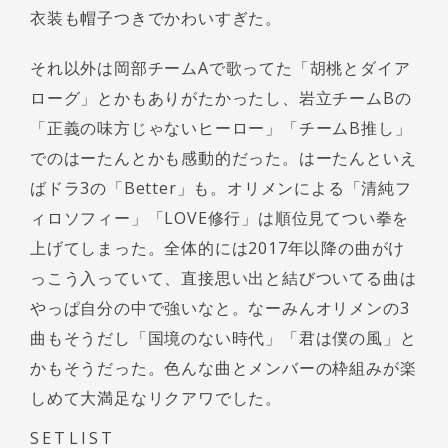
衣装も帽子つきでかわいすぎた。
それ以外は岡部チームAで歌ってた「胡桃とダイア
ローグ」とかもありがたかったし、岩立チームBの
「正義の味方じゃないヒーロー」「チームB推し」
でのはーたんとかも感動的だった。はーたんといえ
ばドラ3の「Better」も。オリメンによる「清純フ
ィロソフィー」「LOVE修行」は順位見てつい拳を
上げてしまった。全体的には2017年以降の曲がけ
っこう入っていて、直接思い出と結びついてる曲は
やっぱ自分の中で強いなと。なーみんオリメンの3
曲もそうだし「国境のない時代」「君は僕の風」と
かもそうだった。色んな曲とメンバーの枠組みが楽
しめて大満足なリクアワでした。
SETLIST