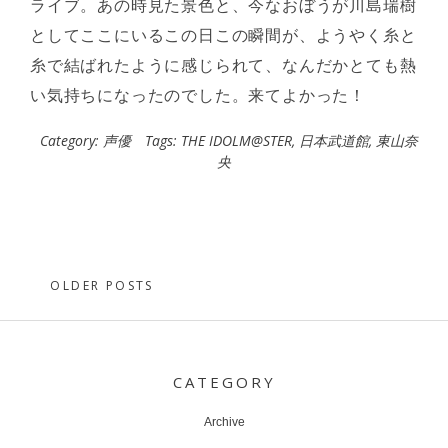
ライブ。あの時見た景色と、今なおぼうが川島瑞樹
としてここにいるこの日この瞬間が、ようやく糸と
糸で結ばれたように感じられて、なんだかとても熱
い気持ちになったのでした。来てよかった！
Category:
声優
Tags:
THE IDOLM@STER
,
日本武道館
,
東山奈
央
Posts
OLDER POSTS
navigation
CATEGORY
Archive