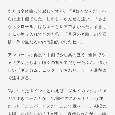
あとは全体曲って感じですが、「#好きなんだ」か
らは上手側でした。しかしいかんせん遠い。「さよ
ならクロール」はちょっとレアでよかった。ずきち
ゃんが煽り入れてたのも◎。「草原の奇跡」の全員
横一列で重なるのは感動的でしたねー。
アンコールは再度下手側で少し奥のほう…全体でや
る「少女たちよ」聴くの初めてだなーたぶん。懐か
しい「ギンガムチェック」でおわり。うーん最後ま
で遠すぎる。
気になったポイントといえば「ダルイカンジ」のメ
ガネずきちゃんとか、17期生のこれぞ！という趣
だった「ここがロドスだ、ここで跳べ！」、AKBの
太陽ことひななの「RIVER」、真優ちゃんがゆいゆ