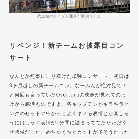
武道館のライブが通算20回目でした
リベンジ！新チームお披露目コン
サート
なんとか無事に辿り着けた単独コンサート、初日は
8ヶ月越しの新チームコン。なーみんが絶対見て！
と何回も言っていたOvertureの映像が見れてのっ
けから感涙ものですよ。各キャプテンがキラキラピ
ンクのセットの中かっこよくキメる表情とか楽しそ
うにはしゃぐ表情が1分間に詰まっててただただ幸
せ映像だった。めちゃくちゃカットが多そうだった