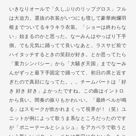
いきなりオールで「久しぶりのリップグロス」フル
は大迫力。選抜の衣装がいつにも増して豪華絢爛羽
根までついてるキラキラ衣装。「ショーは終わらな
い」始まるのかと思った。なーみんはやっぱり下手
側。でも元気に踊ってて良いなあと。ラスサビ前で
ハイタッチするときの笑顔が好き。とか思ってたら
「重力シンパシー」から「大騒ぎ天国」までなーみ
んがずっと最下手固定で踊ってて、初日の席と近す
ぎたので真顔になってた。。。チームパートは「好
き 好き 好き」よかったですね。この曲はイントロ
から良い。間奏の振りもかわいい。「最終ベルが鳴
る」はスモークが炊かれまくって視界が！（笑）ユ
ニットが例によって歌うま系なところだったのです
が「ポニーテールとシュシュ」をアカペラで歌うと