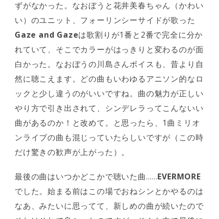
ずがなかった。なおぼうと花井美春ちゃん（かわい
い）のユニット、フォーリンシーサイドが歌った
Gaze and Gaze
は歌割りが1番と2番で完全に分か
れていて、そこでカラーがはっきりと変わるのが面
白かった。なおぼうの川島さんボイスも、昔より自
然に聴こえます。どの曲もいわゆるアニソン的なロ
ックと少し違うのがいいですね。曲の魅力が正しい
やり方で引き出されて、シンデレラってこんないい
曲があるのか！と改めて。と思ったら、1曲ミリオ
ンライブの曲も混じっていたらしいですが（この時
だけ驚きの歓声が上がった）。
最後の曲はいつかどこかで聴いた曲……
EVERMORE
でした。始まる前はこの場でおねシンとかやるのは
なあ、みたいに思ってて、新しめの曲が続いたので