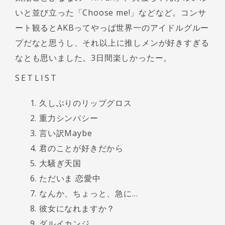
いと並び立った「Choose me!」などなど。コンサ
ート観るとAKBってやっぱ世界一のアイドルグルー
プだなと思うし、それ以上に推しメンが好きすぎる
なとも思いました。3日間楽しかったー。
SETLIST
久しぶりのリップグロス
重力シンパシー
言い訳Maybe
君のことが好きだから
大騒ぎ天国
ただいま 恋愛中
なんか、ちょっと、急に…
彼女になれますか？
ダルイカンジ