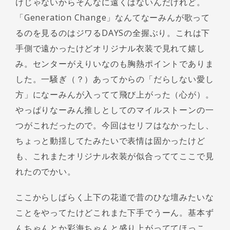
けじゃないからそんなに遠くはないんだけれど。
「Generation Change」なんてなーみんが歌って
るのを見るのはジワるDAYSの全握ぶり。これは下
手側で遠かったけどオリジナル衣装で見れて嬉し
み。センターがえりいなのも胸熱ポイントでありま
した。一騒ぎ（？）あってからの「だらしない愛し
方」になーみんが入ってて飛び上がった（心が）。
やっぱりなーみん推しとしてのマイルストーンの一
つがこれだったので。今回はセリフはなかったし、
ちょっと動揺してたみたいで表情は固かったけど
も、これまたオリジナル衣装が似合っててここで見
れたのでかい。
ここからしばらく上下の花道で昔のひな壇みたいな
ことをやってたけどこれまた下手でうーん。基本ず
んちゃんとか彩海ちゃんと盛り上がっててほっこ