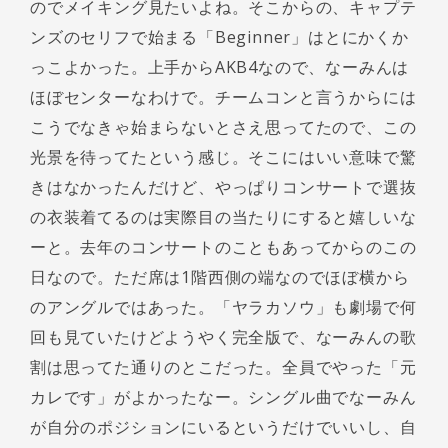
のでメイキング見たいよね。そこからの、キャプテ
ンズのセリフで始まる「Beginner」はとにかくか
っこよかった。上手からAKB4なので、なーみんは
ほぼセンターなわけで。チームコンと言うからには
こうでなきゃ始まらないとさえ思ってたので、この
光景を待ってたという感じ。そこにはいい意味で驚
きはなかったんだけど、やっぱりコンサートで選抜
の衣装着てるのは実際目の当たりにすると嬉しいな
ーと。去年のコンサートのこともあってからのこの
日なので。ただ席は1階西側の端なのでほぼ横から
のアングルではあった。「ヤラカソウ」も劇場で何
回も見ていたけどようやく完全版で、なーみんの歌
割は思ってた通りのとこだった。全員でやった「元
カレです」がよかったなー。シングル曲でなーみん
が自分のポジションにいるというだけでいいし、自