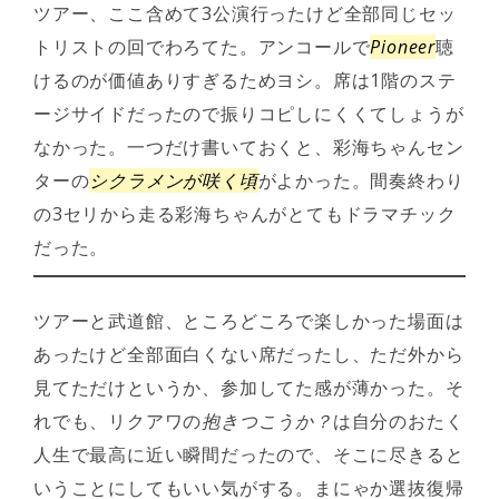
ツアー、ここ含めて3公演行ったけど全部同じセッ
トリストの回でわろてた。アンコールで
Pioneer
聴
けるのが価値ありすぎるためヨシ。席は1階のステ
ージサイドだったので振りコピしにくくてしょうが
なかった。一つだけ書いておくと、彩海ちゃんセン
ターの
シクラメンが咲く頃
がよかった。間奏終わり
の3セリから走る彩海ちゃんがとてもドラマチック
だった。
ツアーと武道館、ところどころで楽しかった場面は
あったけど全部面白くない席だったし、ただ外から
見てただけというか、参加してた感が薄かった。そ
れでも、リクアワの
抱きつこうか？
は自分のおたく
人生で最高に近い瞬間だったので、そこに尽きると
いうことにしてもいい気がする。まにゃか選抜復帰