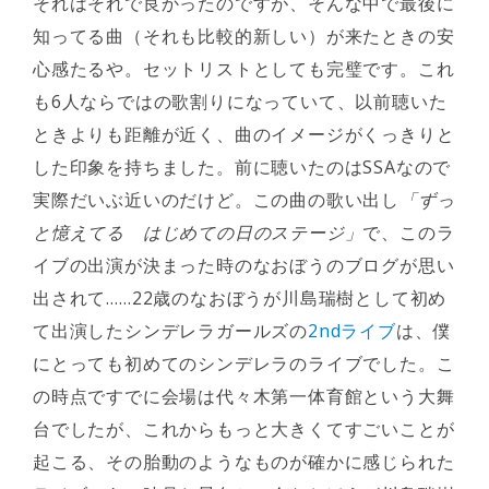
それはそれで良かったのですが、そんな中で最後に
知ってる曲（それも比較的新しい）が来たときの安
心感たるや。セットリストとしても完璧です。これ
も6人ならではの歌割りになっていて、以前聴いた
ときよりも距離が近く、曲のイメージがくっきりと
した印象を持ちました。前に聴いたのはSSAなので
実際だいぶ近いのだけど。この曲の歌い出し
「ずっ
と憶えてる はじめての日のステージ」
で、このラ
イブの出演が決まった時のなおぼうのブログが思い
出されて……22歳のなおぼうが川島瑞樹として初め
て出演したシンデレラガールズの
2ndライブ
は、僕
にとっても初めてのシンデレラのライブでした。こ
の時点ですでに会場は代々木第一体育館という大舞
台でしたが、これからもっと大きくてすごいことが
起こる、その胎動のようなものが確かに感じられた