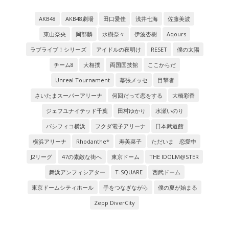
AKB48
AKB48劇場
田口愛佳
浅井七海
佐藤美波
東山奈央
岡部麟
水樹奈々
伊波杏樹
Aqours
ラブライブ！シリーズ
アイドルの夜明け
RESET
僕の太陽
チーム8
大相撲
両国国技館
ここからだ
Unreal Tournament
幕張メッセ
目撃者
さいたまスーパーアリーナ
何回だって恋をする
大橋彩香
ジェフユナイテッド千葉
田村ゆかり
水瀬いのり
パシフィコ横浜
フクダ電子アリーナ
日本武道館
横浜アリーナ
Rhodanthe*
寿美菜子
ただいま 恋愛中
J2リーグ
47の素敵な街へ
東京ドーム
THE IDOLM@STER
舞浜アンフィシアター
T-SQUARE
西武ドーム
東京ドームシティホール
手をつなぎながら
僕の夏が始まる
Zepp DiverCity