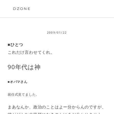
Skip
to
DZONE
content
2009/01/22
■ひとつ
これだけ言わせてくれ。
90年代は神
■オバマさん
就任式見てました。
まあなんか、政治のことはよー分からんのですが、