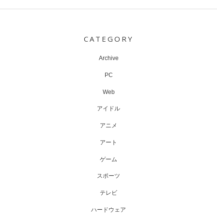
Post
navigation
CATEGORY
Archive
PC
Web
アイドル
アニメ
アート
ゲーム
スポーツ
テレビ
ハードウェア