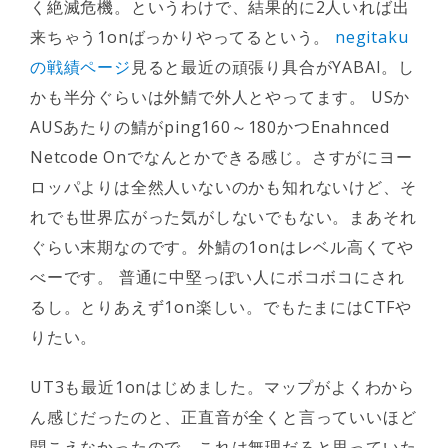
く絶滅危機。というわけで、結果的に2人いれば出
来ちゃう1onばっかりやってるという。
negitaku
の戦績ページ
見ると最近の頑張り具合がYABAI。し
かも半分ぐらいは外鯖で外人とやってます。 USか
AUSあたりの鯖がping160～180かつEnahnced
Netcode Onでなんとかできる感じ。さすがにヨー
ロッパよりは全然人いないのかも知れないけど、そ
れでも世界広がった気がしないでもない。まあそれ
ぐらい末期なのです。外鯖の1onはレベル高くてや
べーです。 普通に中堅っぽい人にボコボコにされ
るし。とりあえず1on楽しい。でもたまにはCTFや
りたい。
UT3も最近1onはじめました。マップがよくわから
ん感じだったのと、正直音が全くと言っていいほど
聞こえなかったので、これは無理だろと思っていた