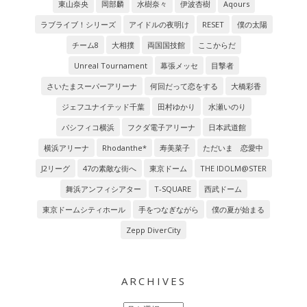
東山奈央
岡部麟
水樹奈々
伊波杏樹
Aqours
ラブライブ！シリーズ
アイドルの夜明け
RESET
僕の太陽
チーム8
大相撲
両国国技館
ここからだ
Unreal Tournament
幕張メッセ
目撃者
さいたまスーパーアリーナ
何回だって恋をする
大橋彩香
ジェフユナイテッド千葉
田村ゆかり
水瀬いのり
パシフィコ横浜
フクダ電子アリーナ
日本武道館
横浜アリーナ
Rhodanthe*
寿美菜子
ただいま 恋愛中
J2リーグ
47の素敵な街へ
東京ドーム
THE IDOLM@STER
舞浜アンフィシアター
T-SQUARE
西武ドーム
東京ドームシティホール
手をつなぎながら
僕の夏が始まる
Zepp DiverCity
ARCHIVES