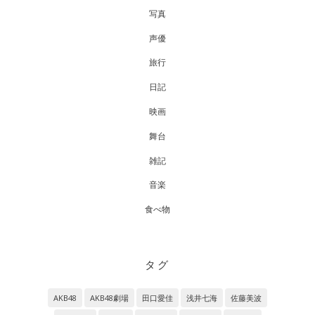
写真
声優
旅行
日記
映画
舞台
雑記
音楽
食べ物
タグ
AKB48
AKB48劇場
田口愛佳
浅井七海
佐藤美波