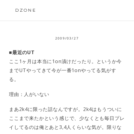
Skip
to
DZONE
content
2009/03/27
■最近のUT
ここ1ヶ月は本当に1on漬けだったり。というか今
までUTやってきて今が一番1onやってる気がす
る。
理由：人がいない
まあ2k4に限った話なんですが。2k4はもうついに
ここまで来たかという感じで、少なくとも毎日プレ
イしてるのは俺とあと3,4人くらいな気が。限りな