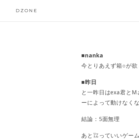
Skip
to
DZONE
content
■nanka
今とりあえず箱○が欲
■昨日
と一昨日はexa君と
ーによって動けなく
結論：5面無理
あと㍑っていいゲー