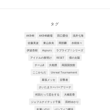
タグ
AKB48
AKB48劇場
田口愛佳
浅井七海
佐藤美波
東山奈央
岡部麟
水樹奈々
伊波杏樹
Aqours
ラブライブ！シリーズ
アイドルの夜明け
RESET
僕の太陽
チーム8
大相撲
両国国技館
ここからだ
Unreal Tournament
幕張メッセ
目撃者
さいたまスーパーアリーナ
何回だって恋をする
大橋彩香
ジェフユナイテッド千葉
田村ゆかり
水瀬いのり
パシフィコ横浜