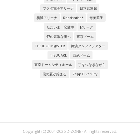
フクダ電子アリーナ
日本武道館
横浜アリーナ
Rhodanthe*
寿美菜子
ただいま 恋愛中
J2リーグ
47の素敵な街へ
東京ドーム
THE IDOLM@STER
舞浜アンフィシアター
T-SQUARE
西武ドーム
東京ドームシティホール
手をつなぎながら
僕の夏が始まる
Zepp DiverCity
Copyright (C) 2004-2026 D-ZONE - All rights reserved.