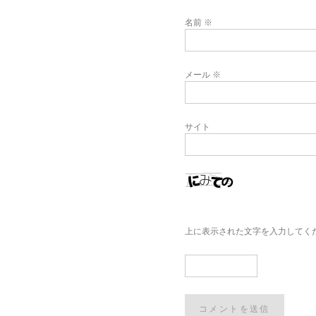
名前
※
メール
※
サイト
上に表示された文字を入力してく