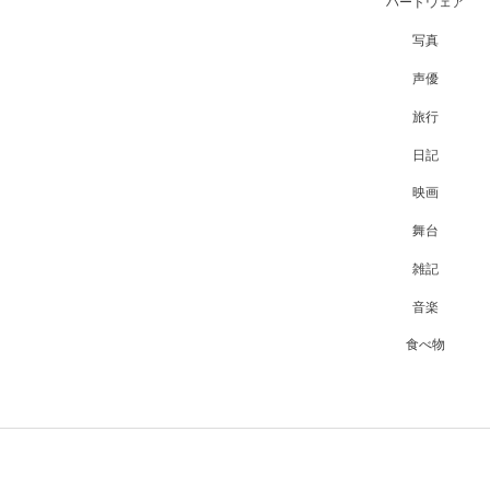
ハードウェア
写真
声優
旅行
日記
映画
舞台
雑記
音楽
食べ物