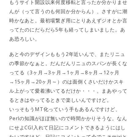
もうサイト開設以来何度移転と言ったか分かりませ
んが（って言うのも何回か分からん）、さすがに潮
時かなあと。最初場繋ぎ用にとりあえずジオとか言
ってたのにだらだら5年も経ってしまいました。あ
あ恐ろしい。
あと今のデザインももう2年近いんで、またリニュ
の季節かなぁと。だんだんリニュのスパンが長くな
ってる（3ヶ月→3ヶ月→1ヶ月→8ヶ月→12ヶ月
→15ヶ月→20ヶ月～）のは面倒くさいだけかスキ
ル上がって愛着沸いてるだけか・・・。まあやって
るときはやってるときで楽しいんですけど。
いっそもうMT化っていう手もあるんですけど、
Perlの知識がほぼ無いので時間かかりそうな。なん
にせよCGI入れて日記にコメントできるようにはし
たいですけど。日記にコメントって今でこそmixiと