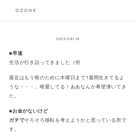
Skip
to
DZONE
content
2009/04/18
■早速
生活が行き詰ってきました（何
最近はもう唯のために木曜日まで1週間生きてるよ
うな・・・。唯愛してる！ああなんか希望沸いてき
た。
■お金がないけど
ガチで
そろそろ移転を考えようかと思っている所で
す。