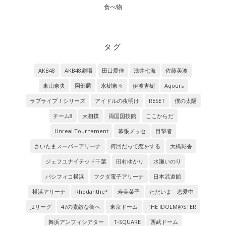
食べ物
タグ
AKB48
AKB48劇場
田口愛佳
浅井七海
佐藤美波
東山奈央
岡部麟
水樹奈々
伊波杏樹
Aqours
ラブライブ！シリーズ
アイドルの夜明け
RESET
僕の太陽
チーム8
大相撲
両国国技館
ここからだ
Unreal Tournament
幕張メッセ
目撃者
さいたまスーパーアリーナ
何回だって恋をする
大橋彩香
ジェフユナイテッド千葉
田村ゆかり
水瀬いのり
パシフィコ横浜
フクダ電子アリーナ
日本武道館
横浜アリーナ
Rhodanthe*
寿美菜子
ただいま 恋愛中
J2リーグ
47の素敵な街へ
東京ドーム
THE IDOLM@STER
舞浜アンフィシアター
T-SQUARE
西武ドーム