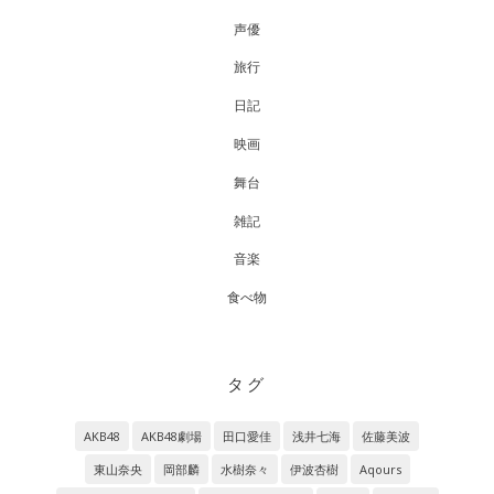
声優
旅行
日記
映画
舞台
雑記
音楽
食べ物
タグ
AKB48
AKB48劇場
田口愛佳
浅井七海
佐藤美波
東山奈央
岡部麟
水樹奈々
伊波杏樹
Aqours