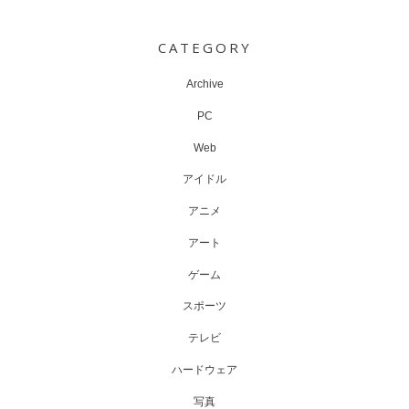
Post
navigation
CATEGORY
Archive
PC
Web
アイドル
アニメ
アート
ゲーム
スポーツ
テレビ
ハードウェア
写真