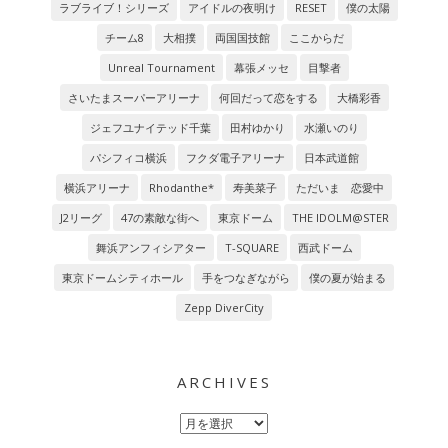
ラブライブ！シリーズ
アイドルの夜明け
RESET
僕の太陽
チーム8
大相撲
両国国技館
ここからだ
Unreal Tournament
幕張メッセ
目撃者
さいたまスーパーアリーナ
何回だって恋をする
大橋彩香
ジェフユナイテッド千葉
田村ゆかり
水瀬いのり
パシフィコ横浜
フクダ電子アリーナ
日本武道館
横浜アリーナ
Rhodanthe*
寿美菜子
ただいま 恋愛中
J2リーグ
47の素敵な街へ
東京ドーム
THE IDOLM@STER
舞浜アンフィシアター
T-SQUARE
西武ドーム
東京ドームシティホール
手をつなぎながら
僕の夏が始まる
Zepp DiverCity
ARCHIVES
Archives