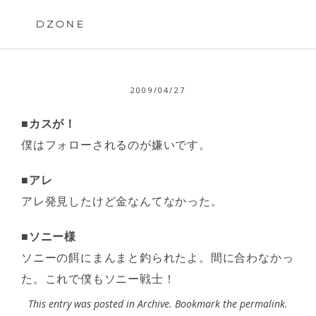
Skip
to
DZONE
content
2009/04/27
■カスが！
僕はフォローされるのが嫌いです。
■アレ
アレ発見したけど金なんてなかった。
■ソニー様
ソニーの餌にまんまと釣られたよ。間に合わなかっ
た。これで僕もソニー戦士！
This entry was posted in
Archive
. Bookmark the
permalink
.