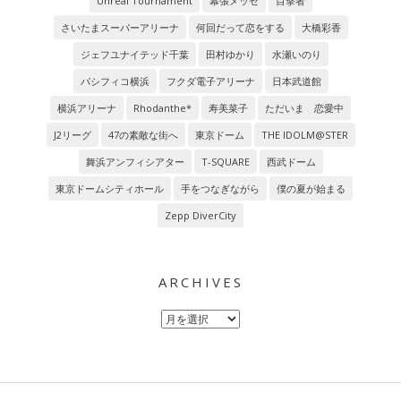
Unreal Tournament
幕張メッセ
目撃者
さいたまスーパーアリーナ
何回だって恋をする
大橋彩香
ジェフユナイテッド千葉
田村ゆかり
水瀬いのり
パシフィコ横浜
フクダ電子アリーナ
日本武道館
横浜アリーナ
Rhodanthe*
寿美菜子
ただいま 恋愛中
J2リーグ
47の素敵な街へ
東京ドーム
THE IDOLM@STER
舞浜アンフィシアター
T-SQUARE
西武ドーム
東京ドームシティホール
手をつなぎながら
僕の夏が始まる
Zepp DiverCity
ARCHIVES
Archives