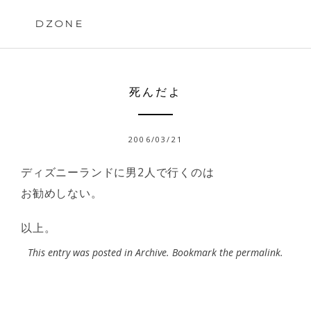
Skip
to
DZONE
content
死んだよ
2006/03/21
ディズニーランドに男2人で行くのは
お勧めしない。
以上。
This entry was posted in
Archive
. Bookmark the
permalink
.