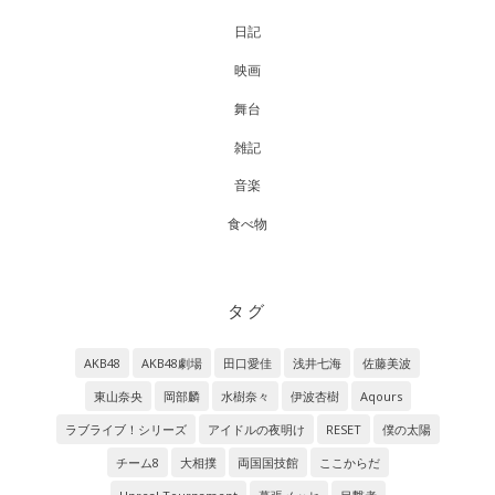
日記
映画
舞台
雑記
音楽
食べ物
タグ
AKB48
AKB48劇場
田口愛佳
浅井七海
佐藤美波
東山奈央
岡部麟
水樹奈々
伊波杏樹
Aqours
ラブライブ！シリーズ
アイドルの夜明け
RESET
僕の太陽
チーム8
大相撲
両国国技館
ここからだ