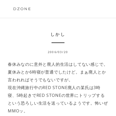
Skip
to
DZONE
content
しかし
2006/03/20
春休みなのに意外と廃人的生活はしてない感じで。
夏休みとか6時寝が普通でしたけど。まぁ廃人とか
言われればそうでもないですが。
現在沖縄旅行中のRED STONE廃人の某氏は3時
寝、5時起きでRED STONEの世界にトリップする
という恐ろしい生活を送っているようです。怖いぜ
MMOッ。