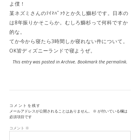
よ僕！
某ネズミさんのﾃｲﾏﾊﾟｧｸとか久し鰤杉です。日本の
は8年振りかそこらか。むしろ鰤杉って何科ですか
的な。
てか今から寝たら3時間しか寝れない件について。
OK皆ディズニーランドで寝ようぜ。
This entry was posted in
Archive
. Bookmark the
permalink
.
コメントを残す
メールアドレスが公開されることはありません。
※
が付いている欄は
必須項目です
コメント
※