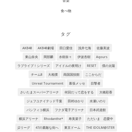
音楽
食べ物
タグ
AKB48
AKB48劇場
田口愛佳
浅井七海
佐藤美波
東山奈央
岡部麟
水樹奈々
伊波杏樹
Aqours
ラブライブ！シリーズ
アイドルの夜明け
RESET
僕の太陽
チーム8
大相撲
両国国技館
ここからだ
Unreal Tournament
幕張メッセ
目撃者
さいたまスーパーアリーナ
何回だって恋をする
大橋彩香
ジェフユナイテッド千葉
田村ゆかり
水瀬いのり
パシフィコ横浜
フクダ電子アリーナ
日本武道館
横浜アリーナ
Rhodanthe*
寿美菜子
ただいま 恋愛中
J2リーグ
47の素敵な街へ
東京ドーム
THE IDOLM@STER