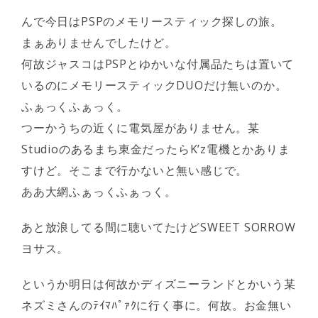
んで今日はPSPのメモリースティック探しの旅。
まぁありませんでしたけど。
何故ジャスコはPSPとゆかいな付属品たちは置いて
いるのにメモリースティックDUOだけ無いのか。
ふぁっくふぁっく。
つーかうちの近くに電気屋がありません。某
Studioのあるまち東金だったらK’z電機とかありま
すけど。そこまで行かないと無い感じで。
ああ大網ふぁっくふぁっく。
あと放浪してる間に聴いてたけどSWEET SORROW
ヨサス。
というか明日は何故かディズニーランドとかいう某
ネズミさんのﾃｲﾏﾊﾟｧｸに行く事に。何故。お金無い