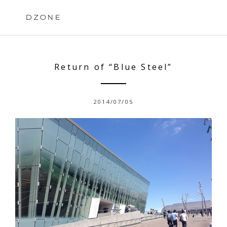
Skip
to
DZONE
content
Return of “Blue Steel”
2014/07/05