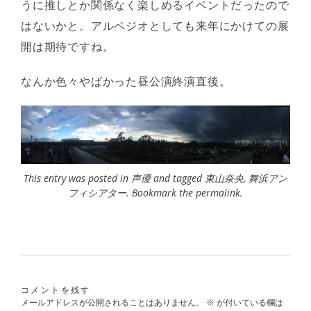
うに推しとか関係なく楽しめるイベントだったので
はないかと。アルペジオとしても来年にかけての展
開は期待ですね。
なんか色々やばかった昼公演終演直後。
This entry was posted in
声優
and tagged
東山奈央
,
舞浜アン
フィシアター
. Bookmark the
permalink
.
コメントを残す
メールアドレスが公開されることはありません。
※
が付いている欄は