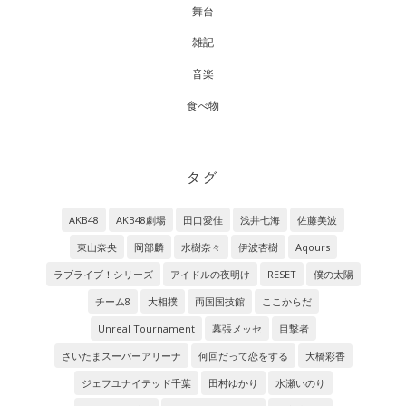
舞台
雑記
音楽
食べ物
タグ
AKB48
AKB48劇場
田口愛佳
浅井七海
佐藤美波
東山奈央
岡部麟
水樹奈々
伊波杏樹
Aqours
ラブライブ！シリーズ
アイドルの夜明け
RESET
僕の太陽
チーム8
大相撲
両国国技館
ここからだ
Unreal Tournament
幕張メッセ
目撃者
さいたまスーパーアリーナ
何回だって恋をする
大橋彩香
ジェフユナイテッド千葉
田村ゆかり
水瀬いのり