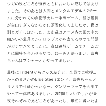
ウガの役どころが昼夜ともにおいしい感じではあり
ました。そのあとは人間とメンタルモデルの2チー
ムに分かれての自衛隊カレー争奪ゲーム。昼は艦長
が自由すぎてなかなかに茶番化してましたが、夜は
割とガチっぽかった。まあ昼はアニメ内の画の中の
細かい小道具とかテロップとかを当てるやつで問題
がガチすぎてましたね。夜は連想ゲームでチームご
とに回答を合わせるやつ。ゆーみん絵うまい。奈央
ちゃんはブシャーとかやってました。
最後にTridentからグッズ紹介と、全員でご挨拶…
からのまさかのBlue Steelsエンド。奈央ちゃんノ
リノリで可愛かったなー。グンゾーラップを会場で
やって一体感ありました。2時間ちょいでしたが昼
夜それぞれで見どころがあったし、最初に書いたよ