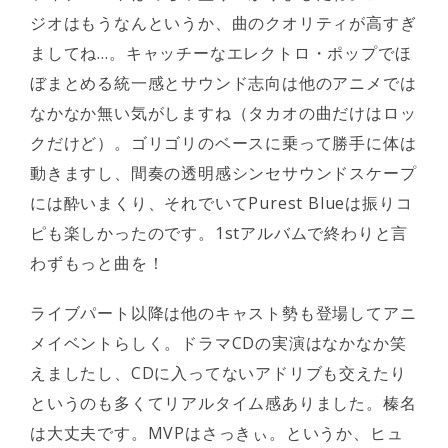
ジオはもうなんというか、曲のクオリティが高すぎ
ましてね…。キャッチーなエレクトロ・ポップでほ
ぼまとめる統一感とサウンド志向は他のアニメでは
なかなか無い気がしますね（タカオの曲だけはロッ
クだけど）。ゴリゴリのベースに乗って勝手に体は
動きますし、間奏の透明感シンセサウンドスケープ
には酔いまくり、それでいてPurest Blueは振りコ
ピも楽しかったのです。1stアルバムで終わりと言
わずもっと曲を！
ライブパート以降は他のキャスト勢も登場してアニ
メイベントらしく。ドラマCDの実演はなかなか笑
えましたし、CDに入ってないアドリブも交えたり
というのも多くてリアルタイム感ありました。榛名
は大丈夫です。MVPはさっきぃ。というか、ヒュ