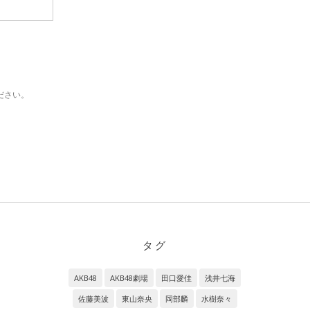
ださい。
タグ
AKB48
AKB48劇場
田口愛佳
浅井七海
佐藤美波
東山奈央
岡部麟
水樹奈々