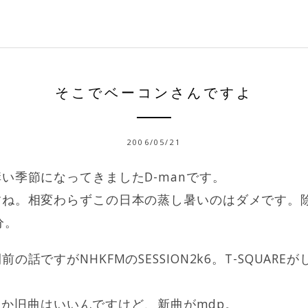
そこでベーコンさんですよ
2006/05/21
い季節になってきましたD-manです。
すね。相変わらずこの日本の蒸し暑いのはダメです。
分。
の話ですがNHKFMのSESSION2k6。T-SQUAR
TSとか旧曲はいいんですけど、新曲がmdp。