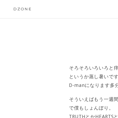
Skip
to
DZONE
content
そろそろいろいろと痒
というか蒸し暑いで
D-manになります多
そういえばもう一週間前
で僕もしょんぼり。
TRUTHとかHEAR