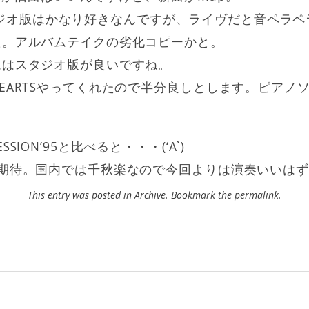
とかスタジオ版はかなり好きなんですが、ライヴだと音ペラ
た。アルバムテイクの劣化コピーかと。
ムはスタジオ版が良いですね。
EARTSやってくれたので半分良しとします。ピアノ
ION’95と比べると・・・(‘A`)
に期待。国内では千秋楽なので今回よりは演奏いいは
This entry was posted in
Archive
. Bookmark the
permalink
.