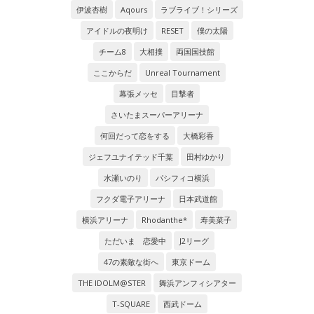
伊波杏樹
Aqours
ラブライブ！シリーズ
アイドルの夜明け
RESET
僕の太陽
チーム8
大相撲
両国国技館
ここからだ
Unreal Tournament
幕張メッセ
目撃者
さいたまスーパーアリーナ
何回だって恋をする
大橋彩香
ジェフユナイテッド千葉
田村ゆかり
水瀬いのり
パシフィコ横浜
フクダ電子アリーナ
日本武道館
横浜アリーナ
Rhodanthe*
寿美菜子
ただいま 恋愛中
J2リーグ
47の素敵な街へ
東京ドーム
THE IDOLM@STER
舞浜アンフィシアター
T-SQUARE
西武ドーム