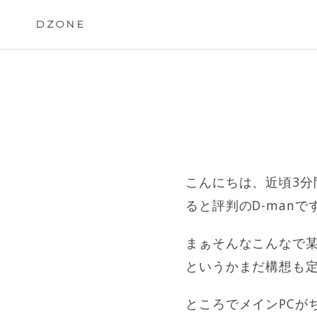
Skip
to
DZONE
content
こんにちは、近頃3
ると評判のD-manで
まぁそんなこんなで
というかまだ構想も
ところでメインPCが