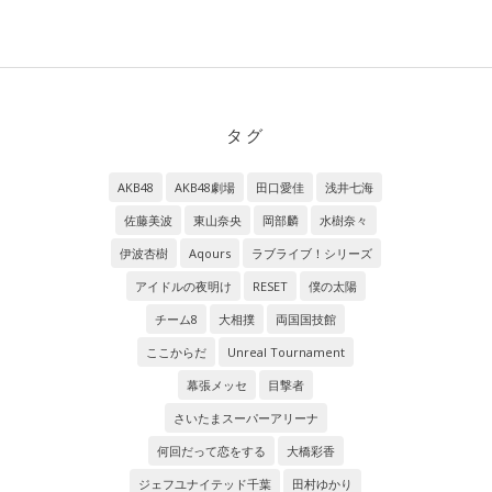
タグ
AKB48
AKB48劇場
田口愛佳
浅井七海
佐藤美波
東山奈央
岡部麟
水樹奈々
伊波杏樹
Aqours
ラブライブ！シリーズ
アイドルの夜明け
RESET
僕の太陽
チーム8
大相撲
両国国技館
ここからだ
Unreal Tournament
幕張メッセ
目撃者
さいたまスーパーアリーナ
何回だって恋をする
大橋彩香
ジェフユナイテッド千葉
田村ゆかり