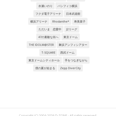
水瀬いのり
パシフィコ横浜
フクダ電子アリーナ
日本武道館
横浜アリーナ
Rhodanthe*
寿美菜子
ただいま 恋愛中
J2リーグ
47の素敵な街へ
東京ドーム
THE IDOLM@STER
舞浜アンフィシアター
T-SQUARE
西武ドーム
東京ドームシティホール
手をつなぎながら
僕の夏が始まる
Zepp DiverCity
Copyright (C) 2004-2026 D-ZONE - All rights reserved.