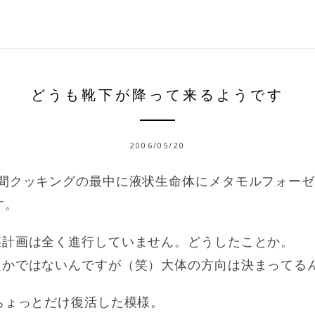
どうも靴下が降って来るようです
2006/05/20
分間クッキングの最中に液状生命体にメタモルフォー
す。
某計画は全く進行していません。どうしたことか。
定かではないんですが（笑）大体の方向は決まってる
ちょっとだけ復活した模様。