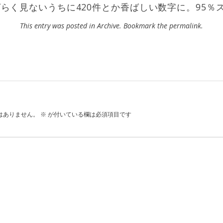
しばらく見ないうちに420件とか香ばしい数字に。95％
This entry was posted in
Archive
. Bookmark the
permalink
.
はありません。
※
が付いている欄は必須項目です