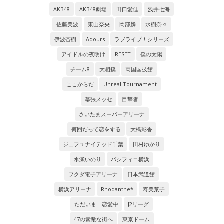
AKB48
AKB48劇場
田口愛佳
浅井七海
佐藤美波
東山奈央
岡部麟
水樹奈々
伊波杏樹
Aqours
ラブライブ！シリーズ
アイドルの夜明け
RESET
僕の太陽
チーム8
大相撲
両国国技館
ここからだ
Unreal Tournament
幕張メッセ
目撃者
さいたまスーパーアリーナ
何回だって恋をする
大橋彩香
ジェフユナイテッド千葉
田村ゆかり
水瀬いのり
パシフィコ横浜
フクダ電子アリーナ
日本武道館
横浜アリーナ
Rhodanthe*
寿美菜子
ただいま 恋愛中
J2リーグ
47の素敵な街へ
東京ドーム