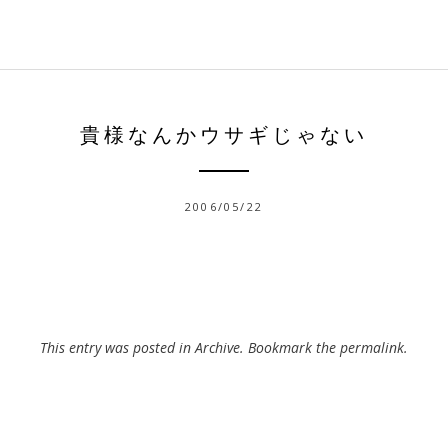
貴様なんかウサギじゃない
2006/05/22
This entry was posted in
Archive
. Bookmark the
permalink
.