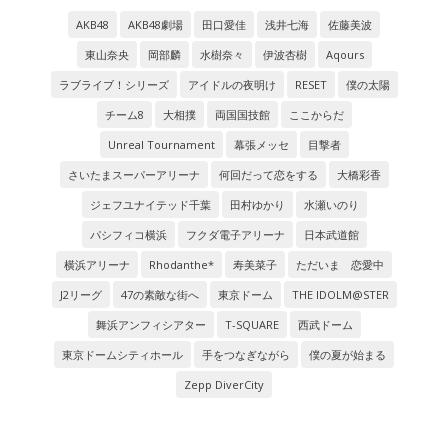
AKB48
AKB48劇場
田口愛佳
浅井七海
佐藤美波
東山奈央
岡部麟
水樹奈々
伊波杏樹
Aqours
ラブライブ！シリーズ
アイドルの夜明け
RESET
僕の太陽
チーム8
大相撲
両国国技館
ここからだ
Unreal Tournament
幕張メッセ
目撃者
さいたまスーパーアリーナ
何回だって恋をする
大橋彩香
ジェフユナイテッド千葉
田村ゆかり
水瀬いのり
パシフィコ横浜
フクダ電子アリーナ
日本武道館
横浜アリーナ
Rhodanthe*
寿美菜子
ただいま 恋愛中
J2リーグ
47の素敵な街へ
東京ドーム
THE IDOLM@STER
舞浜アンフィシアター
T-SQUARE
西武ドーム
東京ドームシティホール
手をつなぎながら
僕の夏が始まる
Zepp DiverCity