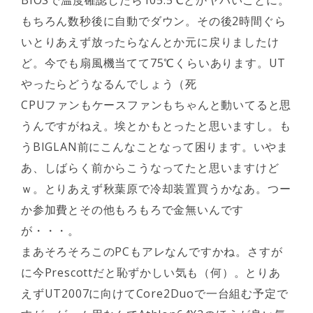
BIOSで温度確認したら105.5℃とかヤバいことに。
もちろん数秒後に自動でダウン。その後2時間ぐら
いとりあえず放ったらなんとか元に戻りましたけ
ど。今でも扇風機当てて75℃くらいあります。UT
やったらどうなるんでしょう（死
CPUファンもケースファンもちゃんと動いてると思
うんですがねえ。埃とかもとったと思いますし。も
うBIGLAN前にこんなことなって困ります。いやま
あ、しばらく前からこうなってたと思いますけど
ｗ。とりあえず秋葉原で冷却装置買うかなあ。つー
か参加費とその他もろもろで金無いんです
が・・・。
まあそろそろこのPCもアレなんですかね。さすが
に今Prescottだと恥ずかしい気も（何）。とりあ
えずUT2007に向けてCore2Duoで一台組む予定で