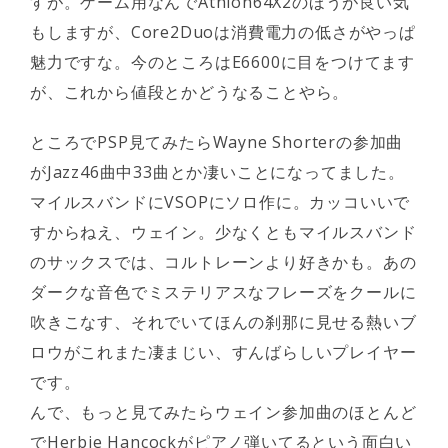
すが。ゲーム用なんでAthlon64X2のほうが良い気
もしますが、Core2Duoは消費電力の低さがやっぱ
魅力ですな。今のところはE6600に目をつけてます
が、これから値段とかどうなることやら。
ところでPSP見てみたらWayne Shorterの参加曲
がJazz46曲中33曲とか凄いことになってました。
マイルスバンドにVSOPにソロ作に。カッコいいで
すからねえ、ウェイン。少なくともマイルスバンド
のサックスでは、コルトレーンより好きかも。あの
ダークな音色でミステリアスなフレーズをクールに
吹きこなす、それでいてほんの刹那に見せる熱いブ
ロウがこれまた凄まじい、すんばらしいプレイヤー
です。
んで、もっと見てみたらウェイン参加曲のほとんど
でHerbie Hancockがピアノ弾いてるという面白い