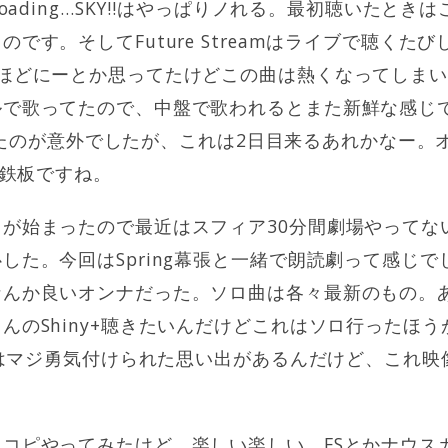
loading…SKY!!はやっぱりノれる。最初聴いたと
です。そしてFuture Streamはライブで聴くた
どほどにーとか思ってたけどこの曲は熱くなってしま
で歌ってたので、中盤で歌われるとまた新鮮な感じでは
無かったのが意外でしたが、これは2日目来るあれかなー。
R.Eも鉄板ですね。
が始まったので最近はスフィア30分間劇場やってな
した。今回はSpring幕張と一緒で朗読劇って感じ
なんか良いオンナだった。ソロ曲は各々最新のもの。
んのShiny+聴きたいんだけどこれはソロ行ったほ
y+はマジ勇気付けられた思い出があるんだけど、これ
コピやってみたけど、楽しい楽しい。FSとかナウス