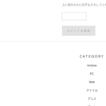
上に表示された文字を入力してく
Post
navigation
CATEGORY
Archive
PC
Web
アイドル
アニメ