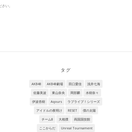
ださい。
タグ
AKB48
AKB48劇場
田口愛佳
浅井七海
佐藤美波
東山奈央
岡部麟
水樹奈々
伊波杏樹
Aqours
ラブライブ！シリーズ
アイドルの夜明け
RESET
僕の太陽
チーム8
大相撲
両国国技館
ここからだ
Unreal Tournament