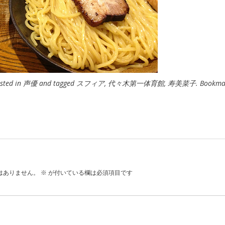
osted in
声優
and tagged
スフィア
,
代々木第一体育館
,
寿美菜子
. Bookma
はありません。
※
が付いている欄は必須項目です