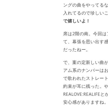
ングの曲をやってる
入れてるので珍しい
で嬉しいよ！
席は2階の南。今回
て、幕張を思い出す
だったねー。
で、案の定新しい曲
アム系のナンバーは
で歌われたストレー
約束が耳に残った。や
REALOVE:REALIF
安心感がありますね。T