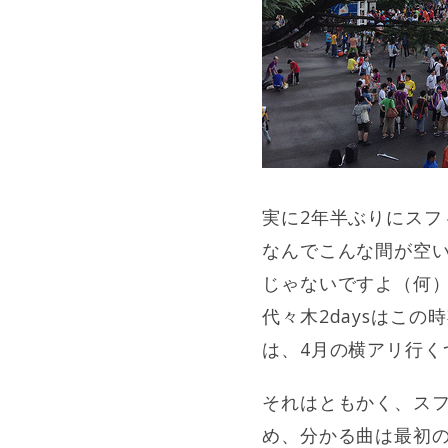
実に2年半ぶりにスフ
なんでこんな間が空
じゃないですよ（何）
代々木2daysはこ
は、4月の横アリ行
それはともかく、ス
め、分かる曲は最初