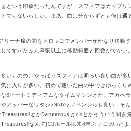
なぁという印象だったんですが、スフィアはカップリ
ことでもないらしい。まあ、曲は分からずとも俺は
遥
はアリーナ席の間をトロッコでメンバーがかなり移動
感じですがたぶん幕張以上に移動範囲と回数がでかい
が多いものの、やっぱりスフィアは明るい良い曲が多
お気に入りが多い。初めて聴いた曲の中ではゆっくり
トな8ビートミディアムなタイムマシンとか、アカペ
やアッパーなワタシ♪Noteと#ペンシルも良い。そ
EとかTreasures!!とかDangerous girlsとかそう
reasures!!なんてJCBホール以来4年ぶりに聴い