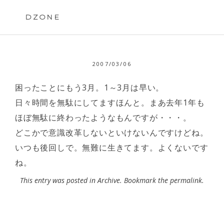
Skip
to
DZONE
content
2007/03/06
困ったことにもう3月。1～3月は早い。
日々時間を無駄にしてますほんと。まあ去年1年も
ほぼ無駄に終わったようなもんですが・・・。
どこかで意識改革しないといけないんですけどね。
いつも後回しで。無難に生きてます。よくないです
ね。
This entry was posted in
Archive
. Bookmark the
permalink
.