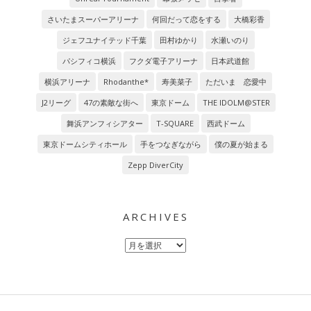
さいたまスーパーアリーナ
何回だって恋をする
大橋彩香
ジェフユナイテッド千葉
田村ゆかり
水瀬いのり
パシフィコ横浜
フクダ電子アリーナ
日本武道館
横浜アリーナ
Rhodanthe*
寿美菜子
ただいま 恋愛中
J2リーグ
47の素敵な街へ
東京ドーム
THE IDOLM@STER
舞浜アンフィシアター
T-SQUARE
西武ドーム
東京ドームシティホール
手をつなぎながら
僕の夏が始まる
Zepp DiverCity
ARCHIVES
Archives