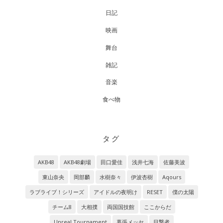
日記
映画
舞台
雑記
音楽
食べ物
タグ
AKB48
AKB48劇場
田口愛佳
浅井七海
佐藤美波
東山奈央
岡部麟
水樹奈々
伊波杏樹
Aqours
ラブライブ！シリーズ
アイドルの夜明け
RESET
僕の太陽
チーム8
大相撲
両国国技館
ここからだ
Unreal Tournament
幕張メッセ
目撃者