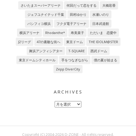
さいたまスーパーアリーナ
何回だって恋をする
大橋彩香
ジェフユナイテッド千葉
田村ゆかり
水瀬いのり
パシフィコ横浜
フクダ電子アリーナ
日本武道館
横浜アリーナ
Rhodanthe*
寿美菜子
ただいま 恋愛中
J2リーグ
47の素敵な街へ
東京ドーム
THE IDOLM@STER
舞浜アンフィシアター
T-SQUARE
西武ドーム
東京ドームシティホール
手をつなぎながら
僕の夏が始まる
Zepp DiverCity
ARCHIVES
Archives
Copyright (C) 2004-2026 D-ZONE - All rights reserved.