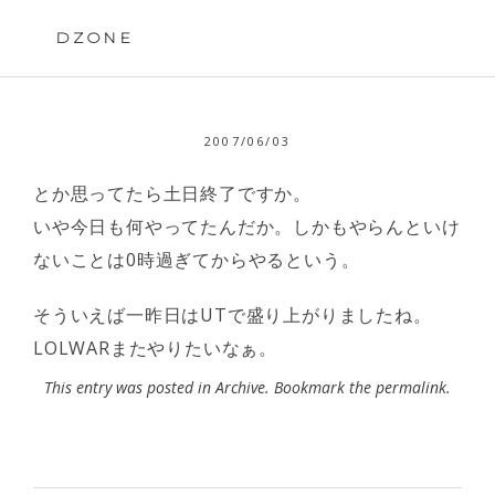
Skip
to
DZONE
content
2007/06/03
とか思ってたら土日終了ですか。
いや今日も何やってたんだか。しかもやらんといけ
ないことは0時過ぎてからやるという。
そういえば一昨日はUTで盛り上がりましたね。
LOLWARまたやりたいなぁ。
This entry was posted in
Archive
. Bookmark the
permalink
.