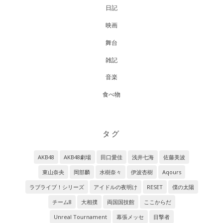
日記
映画
舞台
雑記
音楽
食べ物
タグ
AKB48
AKB48劇場
田口愛佳
浅井七海
佐藤美波
東山奈央
岡部麟
水樹奈々
伊波杏樹
Aqours
ラブライブ！シリーズ
アイドルの夜明け
RESET
僕の太陽
チーム8
大相撲
両国国技館
ここからだ
Unreal Tournament
幕張メッセ
目撃者