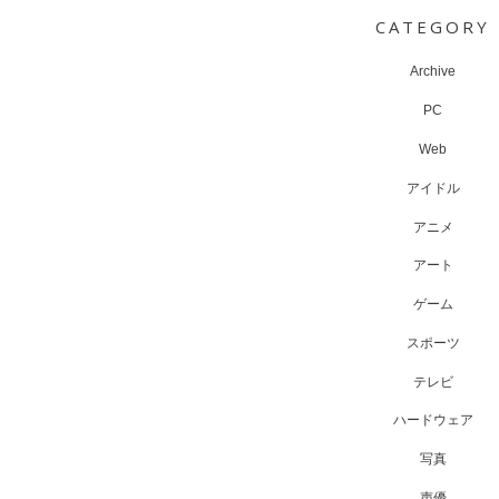
navigation
CATEGORY
Archive
PC
Web
アイドル
アニメ
アート
ゲーム
スポーツ
テレビ
ハードウェア
写真
声優