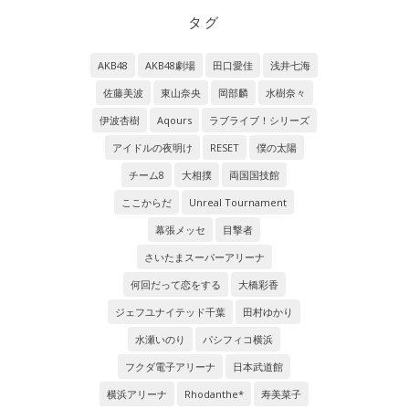
タグ
AKB48
AKB48劇場
田口愛佳
浅井七海
佐藤美波
東山奈央
岡部麟
水樹奈々
伊波杏樹
Aqours
ラブライブ！シリーズ
アイドルの夜明け
RESET
僕の太陽
チーム8
大相撲
両国国技館
ここからだ
Unreal Tournament
幕張メッセ
目撃者
さいたまスーパーアリーナ
何回だって恋をする
大橋彩香
ジェフユナイテッド千葉
田村ゆかり
水瀬いのり
パシフィコ横浜
フクダ電子アリーナ
日本武道館
横浜アリーナ
Rhodanthe*
寿美菜子