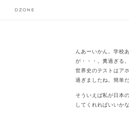
Skip
to
DZONE
content
んあーいかん。学校
が・・・。糞過ぎる
世界史のテストはア
過ぎましたね。簡単
そういえば私が日本のロ
してくれればいいか