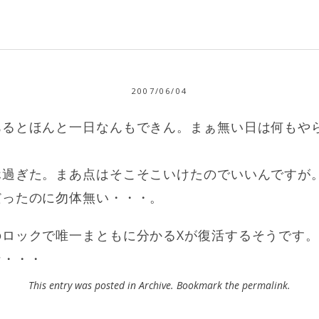
2007/06/04
あるとほんと一日なんもできん。まぁ無い日は何もや
。
ホ過ぎた。まあ点はそこそこいけたのでいいんですが
だったのに勿体無い・・・。
ックで唯一まともに分かるXが復活するそうです。まあW
な・・・
This entry was posted in
Archive
. Bookmark the
permalink
.